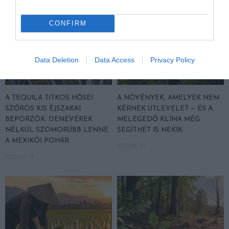
CONFIRM
Data Deletion
Data Access
Privacy Policy
A TEQUILA TITKOS HŐSEI
A NÖVÉNYEK, AMELYEK NEM
SZŐRÖS KIS ÉJSZAKAI
KÉRNEK ÚTLEVELET — ÉS A
BEPORZÓK: DENEVÉREK
MELEGEDŐ KLÍMA MÉG
NÉLKÜL SZOMORÚBB LENNE
SEGÍTHET IS NEKIK
A MEXIKÓI POHÁR
2026-06-26
2026-07-10