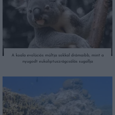
A koala evolúciós múltja sokkal drámaibb, mint a
nyugodt eukaliptuszrágcsálás sugallja