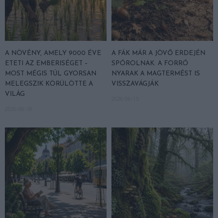
A NÖVÉNY, AMELY 9000 ÉVE
A FÁK MÁR A JÖVŐ ERDEJÉN
ETETI AZ EMBERISÉGET –
SPÓROLNAK: A FORRÓ
MOST MÉGIS TÚL GYORSAN
NYARAK A MAGTERMÉST IS
MELEGSZIK KÖRÜLÖTTE A
VISSZAVÁGJÁK
VILÁG
2026-06-15
2026-06-18