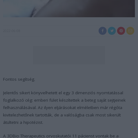
2022-06-08
Fontos segítség.
Jelentős sikert könyvelhetett el egy 3 dimenziós nyomtatással
foglalkozó cég: emberi fület készítettek a beteg saját sejtjeinek
felhasználásával. Az ilyen eljárásokat elméletben már régóta
kivitelezhetőnek tartották, de a valóságba csak most sikerült
átültetni a hipotézist.
A 3DBio Therapeutics orvoskutatói 11 pácienst vontak be a