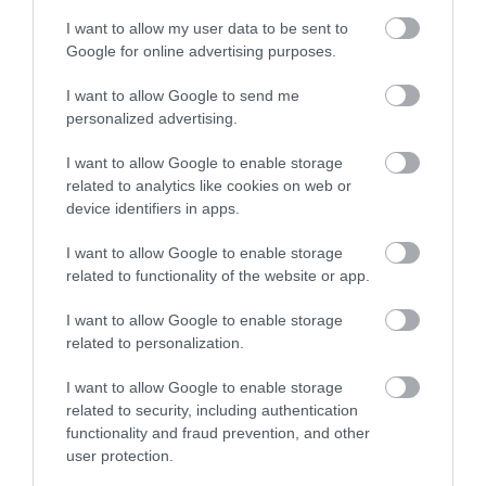
STRATÉGIA
HINNI MAGUNKAT
I want to allow my user data to be sent to
2026-07-31
2026-07-30
Google for online advertising purposes.
I want to allow Google to send me
personalized advertising.
I want to allow Google to enable storage
related to analytics like cookies on web or
device identifiers in apps.
I want to allow Google to enable storage
related to functionality of the website or app.
I want to allow Google to enable storage
A NÖVÉNYEK IS KÖLTÖZNEK
EGY ÖREG TÖLGY NEM CSAK
related to personalization.
A KLÍMÁVAL: JÖNNEK AZ ÚJ
FA, HANEM TÁRSASHÁZ,
BETOLAKODÓK, CSAK NEM
ÉTTEREM ÉS MENEDÉK
I want to allow Google to enable storage
BŐRÖNDDEL
EGYSZERRE
related to security, including authentication
2026-07-24
2026-07-22
functionality and fraud prevention, and other
user protection.