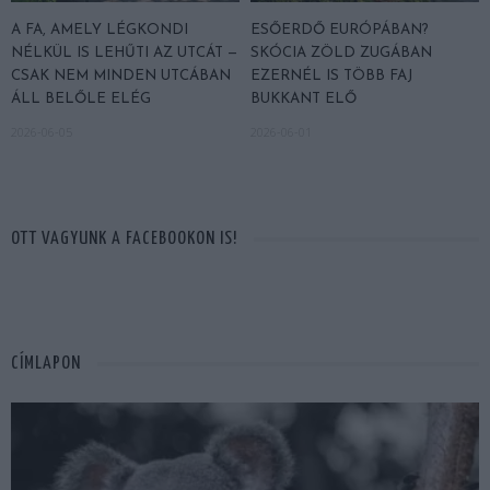
A FA, AMELY LÉGKONDI
ESŐERDŐ EURÓPÁBAN?
NÉLKÜL IS LEHŰTI AZ UTCÁT —
SKÓCIA ZÖLD ZUGÁBAN
CSAK NEM MINDEN UTCÁBAN
EZERNÉL IS TÖBB FAJ
ÁLL BELŐLE ELÉG
BUKKANT ELŐ
2026-06-05
2026-06-01
OTT VAGYUNK A FACEBOOKON IS!
CÍMLAPON