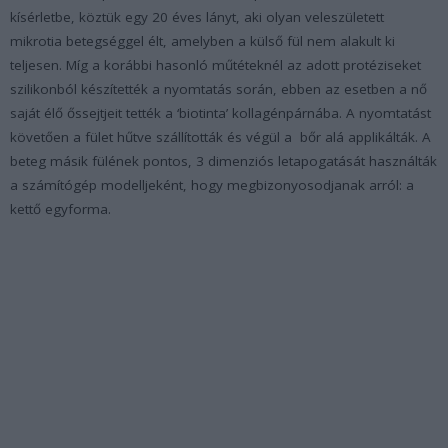
kísérletbe, köztük egy 20 éves lányt, aki olyan veleszületett
mikrotia betegséggel élt, amelyben a külső fül nem alakult ki
teljesen. Míg a korábbi hasonló műtéteknél az adott protéziseket
szilikonból készítették a nyomtatás során, ebben az esetben a nő
saját élő őssejtjeit tették a ‘biotinta’ kollagénpárnába. A nyomtatást
követően a fület hűtve szállították és végül a bőr alá applikálták. A
beteg másik fülének pontos, 3 dimenziós letapogatását használták
a számítógép modelljeként, hogy megbizonyosodjanak arról: a
kettő egyforma.