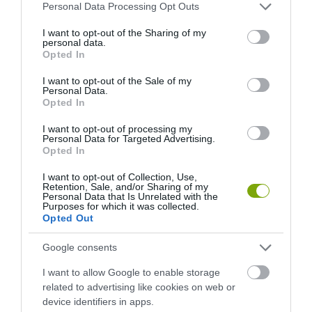
Please note that this website/app uses one or more Google
Personal Data Processing Opt Outs
services and may gather and store information including but
KIRÁNDULÁS PANNONHALMA
HŐKUPOLA MAGYARORSZÁG
not limited to your visit or usage behaviour. You may click to
I want to opt-out of the Sharing of my
KÖRNYÉKÉN: TERMÉSZET,
FELETT: MI EZ A LÁTHATATLAN
personal data.
grant or deny consent to Google and its third-party tags to
SZŐLŐ ÉS KOMLÓ
FEDŐ, ÉS MI TÖRTÉNIK
Opted In
use your data for below specified purposes in below Google
TALÁLKOZÁSA
ALATTA A TERMÉSZETTEL?
consent section.
I want to opt-out of the Sale of my
2026-08-04
2026-08-03
Personal Data.
Opted In
I want to opt-out of processing my
Personal Data for Targeted Advertising.
Opted In
I want to opt-out of Collection, Use,
Retention, Sale, and/or Sharing of my
Personal Data that Is Unrelated with the
Purposes for which it was collected.
Opted Out
Google consents
A TERMÉSZET NEM SZERETI
A TUDÓSOK 262 ÚJ FAJT
I want to allow Google to enable storage
AZ EGYHANGÚSÁGOT: A
NEVEZTEK MEG, ÉS A FÖLD
related to advertising like cookies on web or
VÁLTOZATOS NÖVÉNYZET
MEGINT FINOMAN JELEZTE:
device identifiers in apps.
ASZÁLY IDEJÉN IS OKOSABB
KORAI MÉG MINDENTUDÓNAK