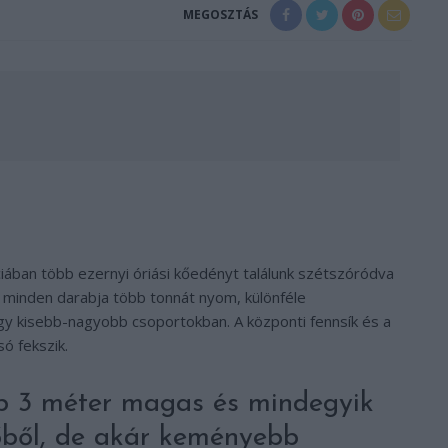
MEGOSZTÁS
ában több ezernyi óriási kőedényt találunk szétszóródva
 minden darabja több tonnát nyom, különféle
y kisebb-nagyobb csoportokban. A központi fennsík és a
ó fekszik.
bb 3 méter magas és mindegyik
őből, de akár keményebb