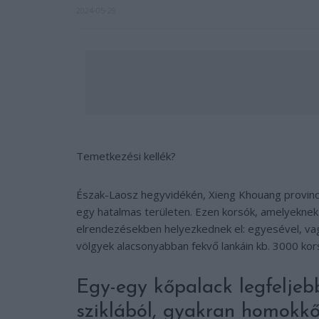
2024-05-29
Temetkezési kellék?
Észak-Laosz hegyvidékén, Xieng Khouang provinci
egy hatalmas területen. Ezen korsók, amelyeknek
elrendezésekben helyezkednek el: egyesével, vag
völgyek alacsonyabban fekvő lankáin kb. 3000 kors
Egy-egy kőpalack legfelje
sziklából, gyakran homokk