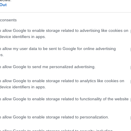
Out
 megrongáltak az amerikai bombázások és még ma is több
területen, mindez lassúvá és veszélyessé teszi az
consents
o allow Google to enable storage related to advertising like cookies on
evice identifiers in apps.
o allow my user data to be sent to Google for online advertising
 felett több mint 2 millió tonna muníciót juttattak a
s.
(egy fő lakosra vetítve) belül is ez a terület, a Xieng
to allow Google to send me personalized advertising.
 desztináció. A becslések szerint a bombák mintegy 30%-a
o allow Google to enable storage related to analytics like cookies on
evice identifiers in apps.
o allow Google to enable storage related to functionality of the website
o allow Google to enable storage related to personalization.
o allow Google to enable storage related to security, including