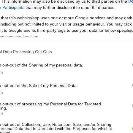
. This information may also be disclosed by us to third parties on the
IA
Participants
that may further disclose it to other third parties.
k fel a francia régészek, de a háború és a politikai helyzet
 that this website/app uses one or more Google services and may gath
994-ig nem folytatódtak.
including but not limited to your visit or usage behaviour. You may click 
 to Google and its third-party tags to use your data for below specifi
ogle consent section.
l Data Processing Opt Outs
o opt-out of the Sharing of my personal data.
In
o opt-out of the Sale of my Personal Data.
In
to opt-out of processing my Personal Data for Targeted
ing.
In
o opt-out of Collection, Use, Retention, Sale, and/or Sharing
ersonal Data that Is Unrelated with the Purposes for which it
lected.