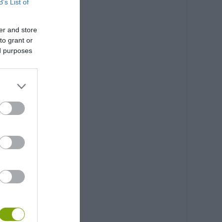
B’s List of
er and store
to grant or
ed purposes