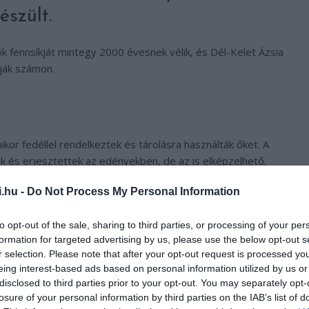
szült.
k fennsíkját mintegy 2000 évesnek vélik, és Dél-Kelet Ázsia
tják számon.
ikor fedéllel rendelkeztek és tárolásra használták őket. A
tak és erjesztettek az edényekben, de az is elképzelhető,
 bennük össze. Némelyek bizarr feltételezése szerint a
i.hu -
Do Not Process My Personal Information
to opt-out of the sale, sharing to third parties, or processing of your per
mberi maradványok, csontok,
formation for targeted advertising by us, please use the below opt-out s
r selection. Please note that after your opt-out request is processed y
i kellékek és kerámiák arra
eing interest-based ads based on personal information utilized by us or
mas tömbök a történelmi előtti
disclosed to third parties prior to your opt-out. You may separately opt-
losure of your personal information by third parties on the IAB’s list of
és rituáléihoz kötődtek.