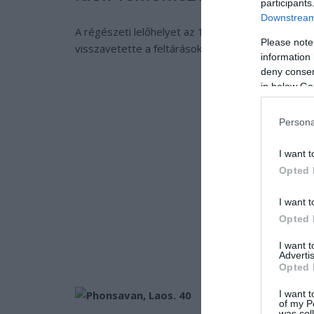
participants
Downstream 
A régészeti lelőhelyet az 1930-as években fedezté
Please note
visszavetette a feltárásokat, amelyek egészen 1
information 
deny consent
in below Go
Persona
I want t
Opted 
I want t
Opted 
I want 
Advertis
Opted 
I want t
of my P
was col