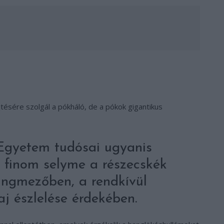
tésére szolgál a pókháló, de a pókok gigantikus
Egyetem tudósai ugyanis
ó finom selyme a részecskék
ngmezőben, a rendkívül
j észlelése érdekében.