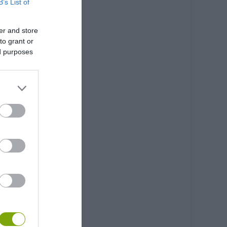
B’s List of
er and store
to grant or
ed purposes