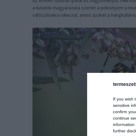
Az emberi dobhártyával és hagyományos mikrofonn
a kutatók magyarázata szerint a pókselyem a l
változásokra válaszol, amint azokat a hanghullámok
termeszet
If you wish 
sensitive in
confirm you
continue se
information 
further disc