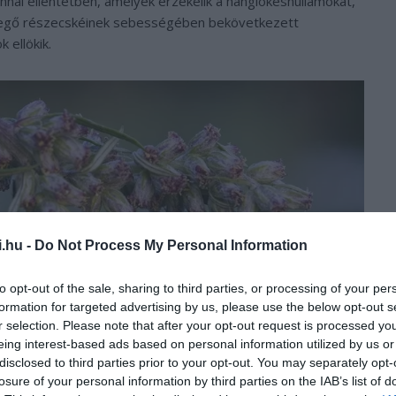
al ellentétben, amelyek érzékelik a hanglökéshullámokat,
evegő részecskéinek sebességében bekövetkezett
 ellökik.
i.hu -
Do Not Process My Personal Information
to opt-out of the sale, sharing to third parties, or processing of your per
formation for targeted advertising by us, please use the below opt-out s
r selection. Please note that after your opt-out request is processed y
eing interest-based ads based on personal information utilized by us or
disclosed to third parties prior to your opt-out. You may separately opt-
losure of your personal information by third parties on the IAB’s list of