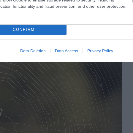
cation functionality and fraud prevention, and other user protection.
z ablakot, hogy megfigyeljék az ablakpárkányon élő hídi
CONFIRM
Data Deletion
Data Access
Privacy Policy