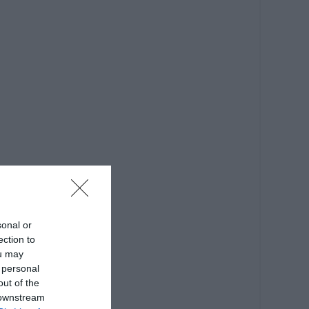
sonal or
ection to
ou may
 personal
out of the
 downstream