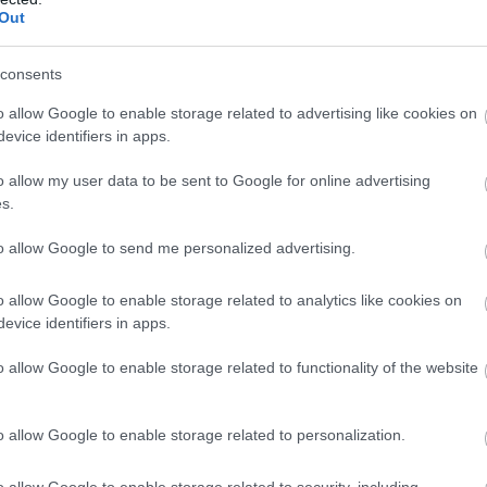
Out
consents
o allow Google to enable storage related to advertising like cookies on
evice identifiers in apps.
o allow my user data to be sent to Google for online advertising
s.
to allow Google to send me personalized advertising.
 hogy miként készítsen olyan mérnöki eszközt, amely a
i. Különféle mesterséges szálakat próbált ki, ezek nagyon
o allow Google to enable storage related to analytics like cookies on
lt velük dolgozni. Egy napon séta közben látott meg egy
evice identifiers in apps.
ösztönözte.
o allow Google to enable storage related to functionality of the website
tt a kutatócsapatnak
a pókháló valóban reagál a
o allow Google to enable storage related to personalization.
o allow Google to enable storage related to security, including