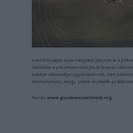
A kutatócsapat olyan hangokat játszott le a póko
miközben a pókselyem mozgását lézeres vibromét
indukált sebessége ugyanolyan volt, mint a körül
mechanizmust, ahogy pókok érzékelik az áldozatu
Forrás:
www.goodnewsnetwork.org