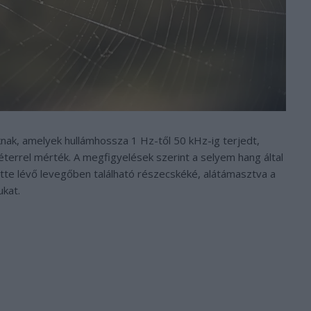
knak, amelyek hullámhossza 1 Hz-től 50 kHz-ig terjedt,
errel mérték. A megfigyelések szerint a selyem hang által
ötte lévő levegőben található részecskéké, alátámasztva a
kat.