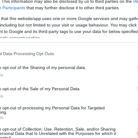
. This information may also be disclosed by us to third parties on the
IA
Participants
that may further disclose it to other third parties.
 that this website/app uses one or more Google services and may gath
including but not limited to your visit or usage behaviour. You may click 
 to Google and its third-party tags to use your data for below specifi
ogle consent section.
l Data Processing Opt Outs
észt feltáratlan maradt, de az amerikai kutatók szerint
olságú hang detektálásban. A vizsgálatok során a csapat azt
o opt-out of the Sharing of my personal data.
us részecskék sebességével a hangfrekvenciák széles
In
o opt-out of the Sale of my Personal Data.
 vagy antenna segítségével érzékeli azt, ami nem reagál a
In
gásra válaszolnak a hangmezőben.
to opt-out of processing my Personal Data for Targeted
ing.
In
o opt-out of Collection, Use, Retention, Sale, and/or Sharing
ersonal Data that Is Unrelated with the Purposes for which it
lected.