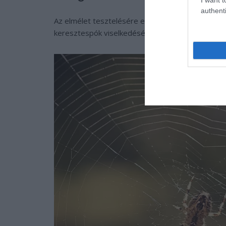
authenti
Az elmélet tesztelésére egyszerűen kinyitották a
keresztespók viselkedését.