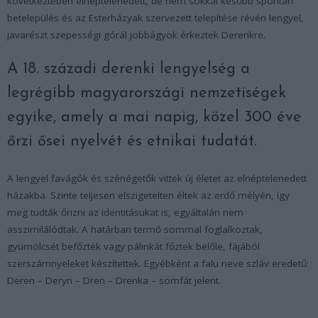
következtében elnéptelenedett, de nem sokkal később spontán
betelepülés és az Esterházyak szervezett telepítése révén lengyel,
javarészt szepességi górál jobbágyok érkeztek Derenkre.
A 18. századi derenki lengyelség a
legrégibb magyarországi nemzetiségek
egyike, amely a mai napig, közel 300 éve
őrzi ősei nyelvét és etnikai tudatát.
A lengyel favágók és szénégetők vittek új életet az elnéptelenedett
házakba. Szinte teljesen elszigetelten éltek az erdő mélyén, így
meg tudták őrizni az identitásukat is, egyáltalán nem
asszimilálódtak. A határban termő sommal foglalkoztak,
gyümölcsét befőzték vagy pálinkát főztek belőle, fájából
szerszámnyeleket készítettek. Egyébként a falu neve szláv eredetű:
Deren – Deryn – Dren – Drenka – somfát jelent.