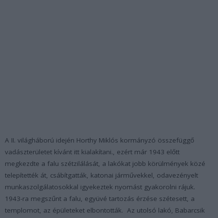
A II. világháború idején Horthy Miklós kormányzó összefüggő
vadászterületet kívánt itt kialakítani., ezért már 1943 előtt
megkezdte a falu szétzilálását, a lakókat jobb körülmények közé
telepítették át, csábítgatták, katonai járművekkel, odavezényelt
munkaszolgálatosokkal igyekeztek nyomást gyakorolni rájuk.
1943-ra megszűnt a falu, együvé tartozás érzése szétesett, a
templomot, az épületeket elbontották. Az utolsó lakó, Babarcsik