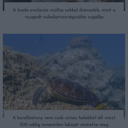
A koala evolúciós múltja sokkal drámaibb, mint a
nyugodt eukaliptuszrágcsálás sugallja
A korallzátony nem csak színes halakból áll: most
500 eddig ismeretlen lakóját mutatta meg