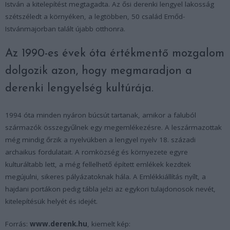
István a kitelepítést megtagadta. Az ősi derenki lengyel lakosság
szétszéledt a környéken, a legtöbben, 50 család Emőd-
Istvánmajorban talált újabb otthonra.
Az 1990-es évek óta értékmentő mozgalom
dolgozik azon, hogy megmaradjon a
derenki lengyelség kultúrája.
1994 óta minden nyáron búcsút tartanak, amikor a faluból
származók összegyűlnek egy megemlékezésre. A leszármazottak
még mindig őrzik a nyelvükben a lengyel nyelv 18. századi
archaikus fordulatait. A romközség és környezete egyre
kulturáltabb lett, a még fellelhető épített emlékek kezdtek
megújulni, sikeres pályázatoknak hála. A Emlékkiállítás nyílt, a
hajdani portákon pedig tábla jelzi az egykori tulajdonosok nevét,
kitelepítésük helyét és idejét.
Forrás:
www.derenk.hu
, kiemelt kép: