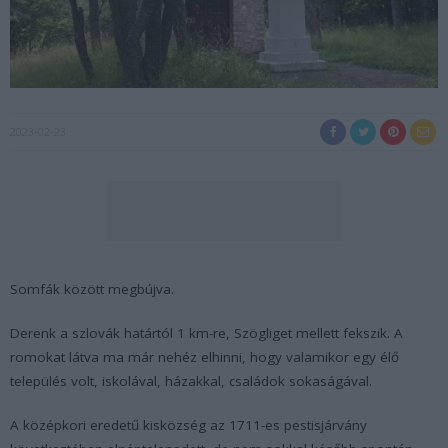
2023-02-23
Somfák között megbújva.
Derenk a szlovák határtól 1 km-re, Szögliget mellett fekszik. A
romokat látva ma már nehéz elhinni, hogy valamikor egy élő
település volt, iskolával, házakkal, családok sokaságával.
A középkori eredetű kisközség az 1711-es pestisjárvány