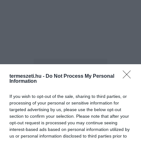
termeszeti.hu -
Do Not Process My Personal
Information
ELŐZŐ CIKK
If you wish to opt-out of the sale, sharing to third parties, or
processing of your personal or sensitive information for
AZ ÉV GOMBÁJA AZ ÍZLETES, FURA NEVŰ DISZNÓFÜLGOMBA
targeted advertising by us, please use the below opt-out
section to confirm your selection. Please note that after your
opt-out request is processed you may continue seeing
KÖVETKEZŐ CIKK
interest-based ads based on personal information utilized by
BOLDOGABBAK ÉS EREDMÉNYESEBBEK AZOK A
us or personal information disclosed to third parties prior to
MUNKAVÁLLALÓK, AKIK 4 NAPOT DOLGOZNAK A HÉTEN