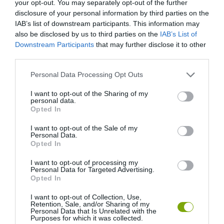
your opt-out. You may separately opt-out of the further
disclosure of your personal information by third parties on the
IAB’s list of downstream participants. This information may
also be disclosed by us to third parties on the
IAB’s List of
HASONLÓ ÉRDEKESSÉGEK
Downstream Participants
that may further disclose it to other
third parties.
Please note that this website/app uses one or more Google
Personal Data Processing Opt Outs
services and may gather and store information including but
not limited to your visit or usage behaviour. You may click to
I want to opt-out of the Sharing of my
personal data.
grant or deny consent to Google and its third-party tags to
Opted In
use your data for below specified purposes in below Google
consent section.
I want to opt-out of the Sale of my
Personal Data.
Opted In
I want to opt-out of processing my
Personal Data for Targeted Advertising.
KIRÁNDULÁS A
KIRÁNDULÁS PANNONHALMA
Opted In
PANNONHALMI
KÖRNYÉKÉN: TERMÉSZET,
ARBORÉTUMBA
SZŐLŐ ÉS KOMLÓ
I want to opt-out of Collection, Use,
TALÁLKOZÁSA
Retention, Sale, and/or Sharing of my
2026-08-04
Personal Data that Is Unrelated with the
2026-08-04
Purposes for which it was collected.