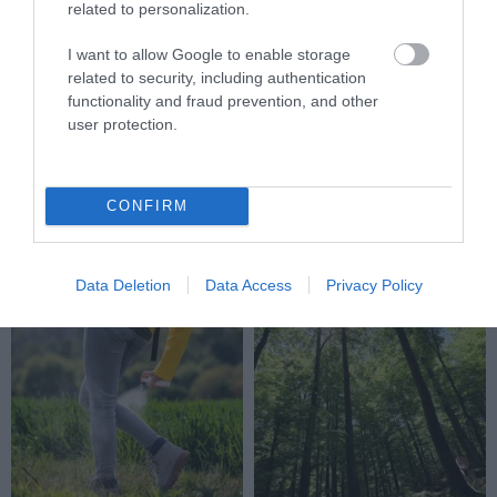
related to personalization.
I want to allow Google to enable storage
related to security, including authentication
functionality and fraud prevention, and other
user protection.
KIRÁNDULÁS A RAVAZDI
A JÉG ALATT NEM ÜRESSÉG
SÖRFŐZDÉBE, A BENCÉS
VAN: ÓRIÁSI REJTETT TÁJ
APÁTSÁG HABOS OLDALÁRA
HÚZÓDIK KELET-ANTARKTISZ
CONFIRM
MÉLYÉN
2026-08-04
2026-06-24
Data Deletion
Data Access
Privacy Policy