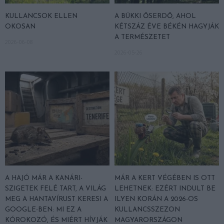
KULLANCSOK ELLEN
A BÜKKI ŐSERDŐ, AHOL
OKOSAN
KÉTSZÁZ ÉVE BÉKÉN HAGYJÁK
A TERMÉSZETET
2026-06-08
2026-05-26
A HAJÓ MÁR A KANÁRI-
MÁR A KERT VÉGÉBEN IS OTT
SZIGETEK FELÉ TART, A VILÁG
LEHETNEK: EZÉRT INDULT BE
MEG A HANTAVÍRUST KERESI A
ILYEN KORÁN A 2026-OS
GOOGLE-BEN: MI EZ A
KULLANCSSZEZON
KÓROKOZÓ, ÉS MIÉRT HÍVJÁK
MAGYARORSZÁGON