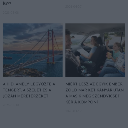
ÍGY?
2026-04-07
2026-05-06
A HÍD, AMELY LEGYŐZTE A
MIÉRT LESZ AZ EGYIK EMBER
TENGERT, A SZELET ÉS A
ZÖLD MÁR KÉT KANYAR UTÁN,
JÓZAN MÉRETÉRZÉKET
A MÁSIK MEG SZENDVICSET
KÉR A KOMPON?
2026-03-18
2026-03-17