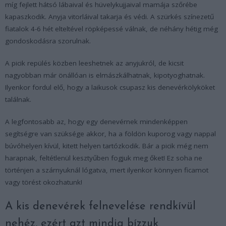
míg fejlett hátsó lábaival és hüvelykujjaival mamája szőrébe
kapaszkodik. Anyja vitorláival takarja és védi. A szürkés színezetű
fiatalok 4-6 hét elteltével röpképessé válnak, de néhány hétig még
gondoskodásra szorulnak.
A picik repülés közben leeshetnek az anyjukról, de kicsit
nagyobban már önállóan is elmászkálhatnak, kipotyoghatnak.
Ilyenkor fordul elő, hogy a laikusok csupasz kis denevérkölyköket
találnak.
A legfontosabb az, hogy egy denevérnek mindenképpen
segítségre van szüksége akkor, ha a földön kuporog vagy nappal
búvóhelyen kívül, kitett helyen tartózkodik. Bár a picik még nem
harapnak, feltétlenül kesztyűben fogjuk meg őket! Ez soha ne
történjen a szárnyuknál lógatva, mert ilyenkor könnyen ficamot
vagy törést okozhatunk!
A kis denevérek felnevelése rendkívül
nehéz, ezért azt mindig bízzuk