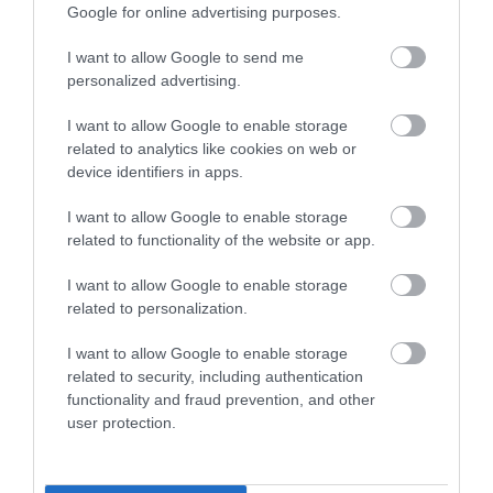
Google for online advertising purposes.
I want to allow Google to send me
personalized advertising.
I want to allow Google to enable storage
related to analytics like cookies on web or
device identifiers in apps.
I want to allow Google to enable storage
related to functionality of the website or app.
HŐKUPOLA MAGYARORSZÁG
NEM CSAK A RITKASÁGOK
FELETT: MI EZ A LÁTHATATLAN
BAJBAN VANNAK: A
I want to allow Google to enable storage
FEDŐ, ÉS MI TÖRTÉNIK
HÉTKÖZNAPI MADARAK ÉS
related to personalization.
ALATTA A TERMÉSZETTEL?
PILLANGÓK CSENDES
ELTŰNÉSE A NAGYOBB
I want to allow Google to enable storage
2026-08-03
VÉSZJEL
related to security, including authentication
functionality and fraud prevention, and other
2026-08-03
user protection.