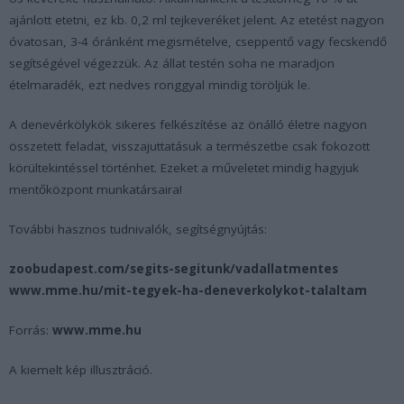
ajánlott etetni, ez kb. 0,2 ml tejkeveréket jelent. Az etetést nagyon
óvatosan, 3-4 óránként megismételve, cseppentő vagy fecskendő
segítségével végezzük. Az állat testén soha ne maradjon
ételmaradék, ezt nedves ronggyal mindig töröljük le.
A denevérkölykök sikeres felkészítése az önálló életre nagyon
összetett feladat, visszajuttatásuk a természetbe csak fokozott
körültekintéssel történhet. Ezeket a műveletet mindig hagyjuk
mentőközpont munkatársaira!
További hasznos tudnivalók, segítségnyújtás:
zoobudapest.com/segits-segitunk/vadallatmentes
www.mme.hu/mit-tegyek-ha-deneverkolykot-talaltam
Forrás:
www.mme.hu
A kiemelt kép illusztráció.