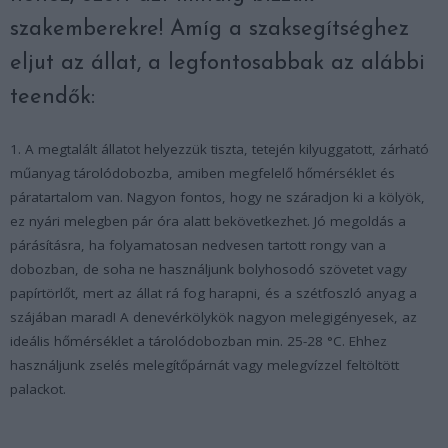
szakemberekre! Amíg a szaksegítséghez
eljut az állat, a legfontosabbak az alábbi
teendők:
1. A megtalált állatot helyezzük tiszta, tetején kilyuggatott, zárható
műanyag tárolódobozba, amiben megfelelő hőmérséklet és
páratartalom van. Nagyon fontos, hogy ne száradjon ki a kölyök,
ez nyári melegben pár óra alatt bekövetkezhet. Jó megoldás a
párásításra, ha folyamatosan nedvesen tartott rongy van a
dobozban, de soha ne használjunk bolyhosodó szövetet vagy
papírtörlőt, mert az állat rá fog harapni, és a szétfoszló anyag a
szájában marad! A denevérkölykök nagyon melegigényesek, az
ideális hőmérséklet a tárolódobozban min. 25-28 °C. Ehhez
használjunk zselés melegítőpárnát vagy melegvízzel feltöltött
palackot.