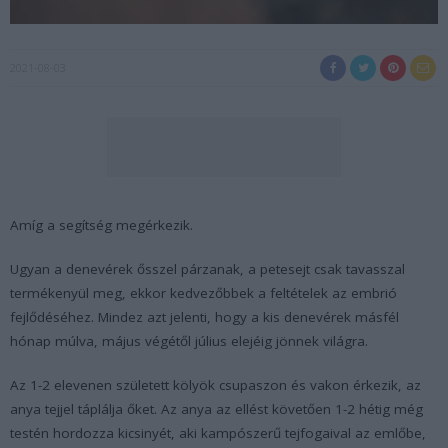
2021-08-03
Amíg a segítség megérkezik.
Ugyan a denevérek ősszel párzanak, a petesejt csak tavasszal
termékenyül meg, ekkor kedvezőbbek a feltételek az embrió
fejlődéséhez. Mindez azt jelenti, hogy a kis denevérek másfél
hónap múlva, május végétől július elejéig jönnek világra.
Az 1-2 elevenen született kölyök csupaszon és vakon érkezik, az
anya tejjel táplálja őket. Az anya az ellést követően 1-2 hétig még
testén hordozza kicsinyét, aki kampószerű tejfogaival az emlőbe,