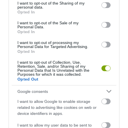
not limited to your visit or usage behaviour. You may click to
I want to opt-out of the Sharing of my
personal data.
grant or deny consent to Google and its third-party tags to
Opted In
HASONLÓ ÉRDEKESSÉGEK
use your data for below specified purposes in below Google
consent section.
I want to opt-out of the Sale of my
Personal Data.
Opted In
I want to opt-out of processing my
Personal Data for Targeted Advertising.
Opted In
I want to opt-out of Collection, Use,
Retention, Sale, and/or Sharing of my
Personal Data that Is Unrelated with the
Purposes for which it was collected.
Opted Out
A KOALA EVOLÚCIÓS MÚLTJA
A KORALLZÁTONY NEM CSAK
Google consents
SOKKAL DRÁMAIBB, MINT A
SZÍNES HALAKBÓL ÁLL: MOST
I want to allow Google to enable storage
NYUGODT
500 EDDIG ISMERETLEN
related to advertising like cookies on web or
EUKALIPTUSZRÁGCSÁLÁS
LAKÓJÁT MUTATTA MEG
device identifiers in apps.
SUGALLJA
2026-08-06
2026-08-07
I want to allow my user data to be sent to