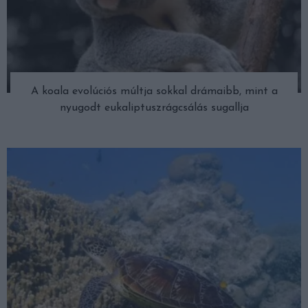
A koala evolúciós múltja sokkal drámaibb, mint a
nyugodt eukaliptuszrágcsálás sugallja