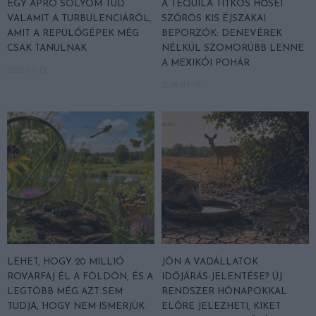
EGY APRÓ SÓLYOM TUD
A TEQUILA TITKOS HŐSEI
VALAMIT A TURBULENCIÁRÓL,
SZŐRÖS KIS ÉJSZAKAI
AMIT A REPÜLŐGÉPEK MÉG
BEPORZÓK: DENEVÉREK
CSAK TANULNAK
NÉLKÜL SZOMORÚBB LENNE
A MEXIKÓI POHÁR
2026-07-13
2026-07-10
LEHET, HOGY 20 MILLIÓ
JÖN A VADÁLLATOK
ROVARFAJ ÉL A FÖLDÖN, ÉS A
IDŐJÁRÁS-JELENTÉSE? ÚJ
LEGTÖBB MÉG AZT SEM
RENDSZER HÓNAPOKKAL
TUDJA, HOGY NEM ISMERJÜK
ELŐRE JELEZHETI, KIKET