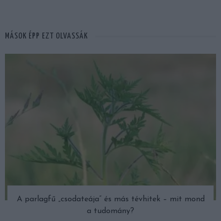
MÁSOK ÉPP EZT OLVASSÁK
A parlagfű „csodateája” és más tévhitek – mit mond
a tudomány?