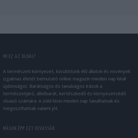
MI EZ AZ OLDAL?
A természeti környezet, körülöttünk élő állatok és növények
izgalmas életét bemutató online magazin minden nap kínál
újdonságot. Barátságos és tanulságos írások a
természetjáró, állatbarát, kertészkedő és környezetvédő
olvasó számára. A zöld hívei minden nap tanulhatnak és
megoszthatnak valami jót.
MÁSOK ÉPP EZT OLVASSÁK