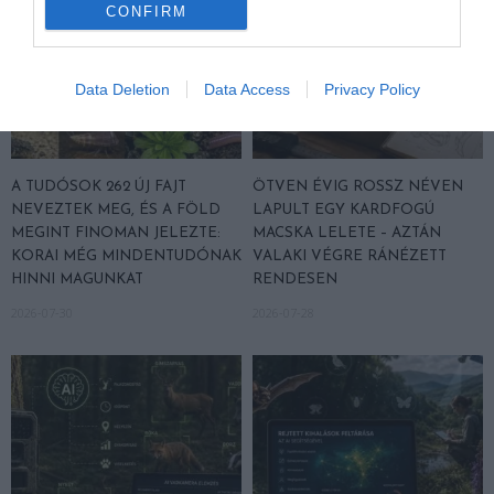
CONFIRM
Data Deletion
Data Access
Privacy Policy
A TUDÓSOK 262 ÚJ FAJT
ÖTVEN ÉVIG ROSSZ NÉVEN
NEVEZTEK MEG, ÉS A FÖLD
LAPULT EGY KARDFOGÚ
MEGINT FINOMAN JELEZTE:
MACSKA LELETE – AZTÁN
KORAI MÉG MINDENTUDÓNAK
VALAKI VÉGRE RÁNÉZETT
HINNI MAGUNKAT
RENDESEN
2026-07-30
2026-07-28