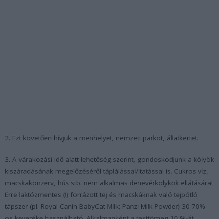
2. Ezt követően hívjuk a menhelyet, nemzeti parkot, állatkertet.
3. A várakozási idő alatt lehetőség szerint, gondoskodjunk a kölyök
kiszáradásának megelőzéséről táplálással/itatással is. Cukros víz,
macskakonzerv, hús stb. nem alkalmas denevérkölykök ellátására!
Erre laktózmentes (!) forrázott tej és macskáknak való tejpótló
tápszer (pl. Royal Canin BabyCat Milk; Panzi Milk Powder) 30-70%-
os keveréke használható. Alkalmanként a testtömeg 10 %-át