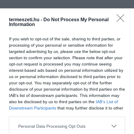
termeszeti.hu -
Do Not Process My Personal
Information
If you wish to opt-out of the sale, sharing to third parties, or
processing of your personal or sensitive information for
targeted advertising by us, please use the below opt-out
section to confirm your selection. Please note that after your
opt-out request is processed you may continue seeing
interest-based ads based on personal information utilized by
ELŐZŐ CIKK
us or personal information disclosed to third parties prior to
your opt-out. You may separately opt-out of the further
MAROKKÓ A VILÁG LEGNAGYOBB NAPERŐMŰVÉT ÉPÍTETTE
disclosure of your personal information by third parties on the
MEG A SIVATAGBAN
IAB’s list of downstream participants. This information may
also be disclosed by us to third parties on the
IAB’s List of
Downstream Participants
that may further disclose it to other
KÖVETKEZŐ CIKK
third parties.
EZT MONDJÁK A VIRÁGOK: FONTOS ÜZENETTEL BÍRNAK AZ
Please note that this website/app uses one or more Google
OLIMPIAI CSOKROK
Personal Data Processing Opt Outs
services and may gather and store information including but