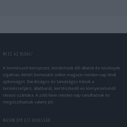
MI EZ AZ OLDAL?
A természeti környezet, körülöttünk élő állatok és növények
izgalmas életét bemutató online magazin minden nap kínál
újdonságot. Barátságos és tanulságos írások a
természetjáró, állatbarát, kertészkedő és környezetvédő
olvasó számára. A zöld hívei minden nap tanulhatnak és
megoszthatnak valami jót.
MÁSOK ÉPP EZT OLVASSÁK