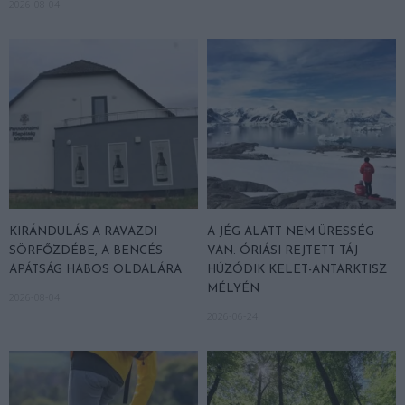
2026-08-04
KIRÁNDULÁS A RAVAZDI
A JÉG ALATT NEM ÜRESSÉG
SÖRFŐZDÉBE, A BENCÉS
VAN: ÓRIÁSI REJTETT TÁJ
APÁTSÁG HABOS OLDALÁRA
HÚZÓDIK KELET-ANTARKTISZ
MÉLYÉN
2026-08-04
2026-06-24