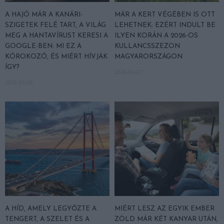
A HAJÓ MÁR A KANÁRI-
MÁR A KERT VÉGÉBEN IS OTT
SZIGETEK FELÉ TART, A VILÁG
LEHETNEK: EZÉRT INDULT BE
MEG A HANTAVÍRUST KERESI A
ILYEN KORÁN A 2026-OS
GOOGLE-BEN: MI EZ A
KULLANCSSZEZON
KÓROKOZÓ, ÉS MIÉRT HÍVJÁK
MAGYARORSZÁGON
ÍGY?
2026-04-07
2026-05-06
A HÍD, AMELY LEGYŐZTE A
MIÉRT LESZ AZ EGYIK EMBER
TENGERT, A SZELET ÉS A
ZÖLD MÁR KÉT KANYAR UTÁN,