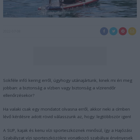
2022-07-08
Sokféle infó kering erről, úgyhogy utánajártunk, kinek mi éri meg
jobban: a biztonság a vízben vagy biztonság a vízirendőr
ellenőrzésekor?
Ha valaki csak egy mondatot olvasna erről, akkor neki a címben
lévő kérdésre adott rövid válasszunk az, hogy: legtöbbször igen!
A SUP, kajak és kenu vízi sporteszköznek minősül, így a Hajózási
Szabályzat vízi sporteszközökre vonatkozó szabályai érvényesek