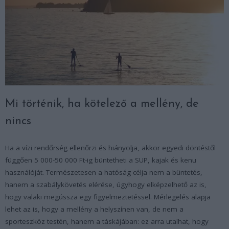
Mi történik, ha kötelező a mellény, de
nincs
Ha a vízi rendőrség ellenőrzi és hiányolja, akkor egyedi döntéstől
függően 5 000-50 000 Ft-ig büntetheti a SUP, kajak és kenu
használóját. Természetesen a hatóság célja nem a büntetés,
hanem a szabálykövetés elérése, úgyhogy elképzelhető az is,
hogy valaki megússza egy figyelmeztetéssel. Mérlegelés alapja
lehet az is, hogy a mellény a helyszínen van, de nem a
sporteszköz testén, hanem a táskájában: ez arra utalhat, hogy