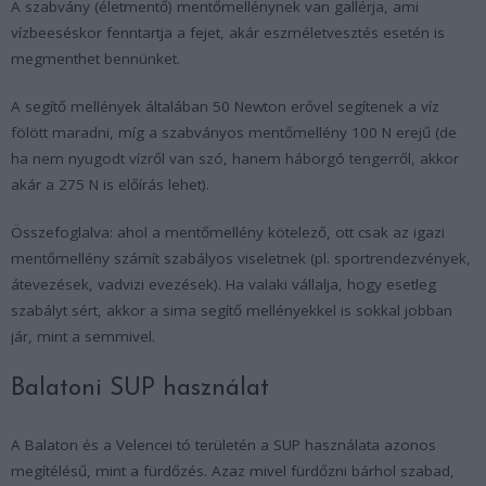
A szabvány (életmentő) mentőmellénynek van gallérja, ami
vízbeeséskor fenntartja a fejet, akár eszméletvesztés esetén is
megmenthet bennünket.
A segítő mellények általában 50 Newton erővel segítenek a víz
fölött maradni, míg a szabványos mentőmellény 100 N erejű (de
ha nem nyugodt vízről van szó, hanem háborgó tengerről, akkor
akár a 275 N is előírás lehet).
Összefoglalva: ahol a mentőmellény kötelező, ott csak az igazi
mentőmellény számít szabályos viseletnek (pl. sportrendezvények,
átevezések, vadvizi evezések). Ha valaki vállalja, hogy esetleg
szabályt sért, akkor a sima segítő mellényekkel is sokkal jobban
jár, mint a semmivel.
Balatoni SUP használat
A Balaton és a Velencei tó területén a SUP használata azonos
megítélésű, mint a fürdőzés. Azaz mivel fürdőzni bárhol szabad,