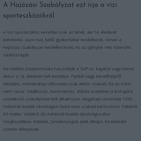
A Hajózási Szabályzat ezt írja a vízi
sporteszközökről
A vízi sporteszköz vezetője csak az lehet, aki 14. életévét
betöltötte, úszni tud, kellő gyakorlattal rendelkezik, ismeri a
Hajózási Szabályzat rendelkezéseit, és az igénybe vett vízterület
sajátosságát.
Ha többen (csoportosan) használják a SUP-ot, kajakot vagy kenut,
akkor a 16. életévet kell betölteni. Parttól vagy kikötőhelyről
elindulni, menetirányt változtatni csak akkor szabad, ha az mást
nem zavar. Találkozás, keresztezés, előzés esetében a kishajóra
vonatkozó szabályokat kell alkalmazni. Nagyhajó útvonalát 1000
méternél kisebb távolságon belül nem szabad keresztezni, hátulról
60 méter, oldalról 30 méternél kisebb távolságra tilos
megközelíteni. Kötelek, támdorongok alatt átbújni, közlekedni
szintén ellenjavalt.