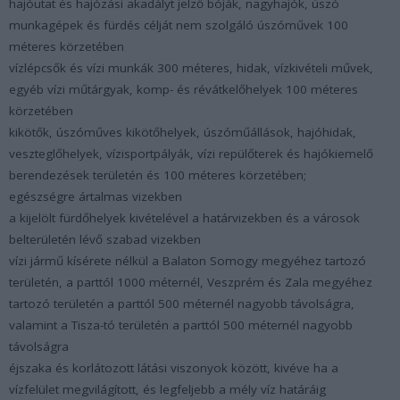
hajóutat és hajózási akadályt jelző bóják, nagyhajók, úszó
munkagépek és fürdés célját nem szolgáló úszóművek 100
méteres körzetében
vízlépcsők és vízi munkák 300 méteres, hidak, vízkivételi művek,
egyéb vízi műtárgyak, komp- és révátkelőhelyek 100 méteres
körzetében
kikötők, úszóműves kikötőhelyek, úszóműállások, hajóhidak,
veszteglőhelyek, vízisportpályák, vízi repülőterek és hajókiemelő
berendezések területén és 100 méteres körzetében;
egészségre ártalmas vizekben
a kijelölt fürdőhelyek kivételével a határvizekben és a városok
belterületén lévő szabad vizekben
vízi jármű kísérete nélkül a Balaton Somogy megyéhez tartozó
területén, a parttól 1000 méternél, Veszprém és Zala megyéhez
tartozó területén a parttól 500 méternél nagyobb távolságra,
valamint a Tisza-tó területén a parttól 500 méternél nagyobb
távolságra
éjszaka és korlátozott látási viszonyok között, kivéve ha a
vízfelület megvilágított, és legfeljebb a mély víz határáig