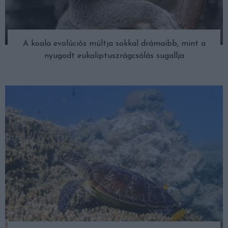
A koala evolúciós múltja sokkal drámaibb, mint a
nyugodt eukaliptuszrágcsálás sugallja