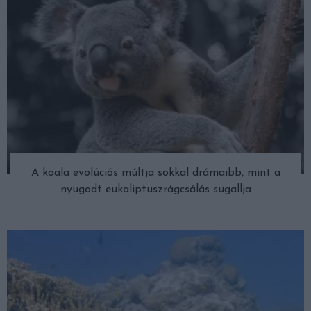
A koala evolúciós múltja sokkal drámaibb, mint a
nyugodt eukaliptuszrágcsálás sugallja