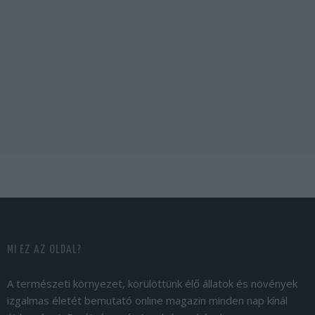
MI EZ AZ OLDAL?
A természeti környezet, körülöttünk élő állatok és növények
izgalmas életét bemutató online magazin minden nap kínál