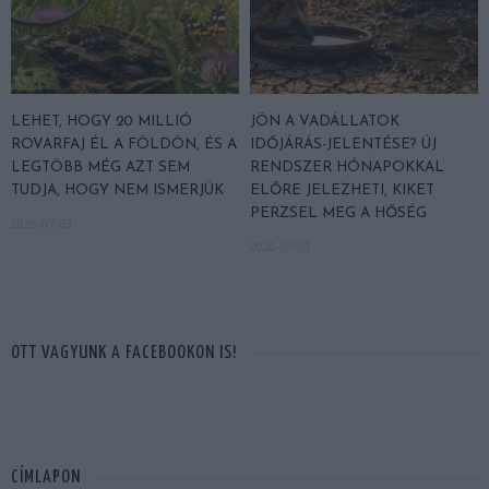
LEHET, HOGY 20 MILLIÓ
JÖN A VADÁLLATOK
ROVARFAJ ÉL A FÖLDÖN, ÉS A
IDŐJÁRÁS-JELENTÉSE? ÚJ
LEGTÖBB MÉG AZT SEM
RENDSZER HÓNAPOKKAL
TUDJA, HOGY NEM ISMERJÜK
ELŐRE JELEZHETI, KIKET
PERZSEL MEG A HŐSÉG
2026-07-03
2026-07-01
OTT VAGYUNK A FACEBOOKON IS!
CÍMLAPON