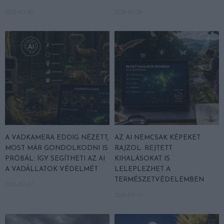
2026-07-30
2026-07-28
A VADKAMERA EDDIG NÉZETT,
AZ AI NEMCSAK KÉPEKET
MOST MÁR GONDOLKODNI IS
RAJZOL: REJTETT
PRÓBÁL: ÍGY SEGÍTHETI AZ AI
KIHALÁSOKAT IS
A VADÁLLATOK VÉDELMÉT
LELEPLEZHET A
TERMÉSZETVÉDELEMBEN
2026-07-27
2026-07-15