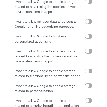
I want to allow Google to enable storage
related to advertising like cookies on web or
device identifiers in apps.
A KOALA EVOLÚCIÓS MÚLTJA
A KORALLZÁTONY NEM CSAK
SOKKAL DRÁMAIBB, MINT A
SZÍNES HALAKBÓL ÁLL: MOST
I want to allow my user data to be sent to
NYUGODT
500 EDDIG ISMERETLEN
Google for online advertising purposes.
EUKALIPTUSZRÁGCSÁLÁS
LAKÓJÁT MUTATTA MEG
SUGALLJA
2026-08-06
I want to allow Google to send me
2026-08-07
personalized advertising.
I want to allow Google to enable storage
related to analytics like cookies on web or
device identifiers in apps.
I want to allow Google to enable storage
related to functionality of the website or app.
I want to allow Google to enable storage
related to personalization.
HŐKUPOLA MAGYARORSZÁG
NEM CSAK A RITKASÁGOK
I want to allow Google to enable storage
FELETT: MI EZ A LÁTHATATLAN
BAJBAN VANNAK: A
related to security, including authentication