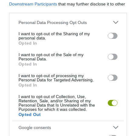
PALMYRA: A VILÁG LEGDRÁGÁBBAN ÉRTÉKESÍTETT SZIGETE,
Downstream Participants
that may further disclose it to other
AHOVA CSAK A TERMÉSZETVÉDELMI HATÓSÁGOK
third parties.
ENGEDÉLYÉVEL LÉPHETÜNK
Please note that this website/app uses one or more Google
Personal Data Processing Opt Outs
services and may gather and store information including but
KÖVETKEZŐ CIKK
not limited to your visit or usage behaviour. You may click to
I want to opt-out of the Sharing of my
personal data.
grant or deny consent to Google and its third-party tags to
5800 VENDÉGET TUD EGYSZERRE KISZOLGÁLNI A VILÁG
Opted In
use your data for below specified purposes in below Google
LEGNAGYOBB HOT POT ÉTTERME
consent section.
I want to opt-out of the Sale of my
Personal Data.
Opted In
HASONLÓ ÉRDEKESSÉGEK
I want to opt-out of processing my
Personal Data for Targeted Advertising.
Opted In
I want to opt-out of Collection, Use,
Retention, Sale, and/or Sharing of my
Personal Data that Is Unrelated with the
Purposes for which it was collected.
Opted Out
Google consents