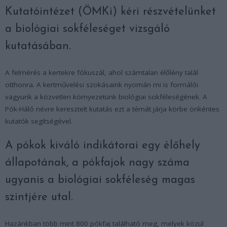
Kutatóintézet (ÖMKi) kéri részvételünket
a biológiai sokféleséget vizsgáló
kutatásában.
A felmérés a kertekre fókuszál, ahol számtalan élőlény talál
otthonra. A kertművelési szokásaink nyomán mi is formálói
vagyunk a közvetlen környezetünk biológiai sokféleségének. A
Pók-Háló névre keresztelt kutatás ezt a témát járja körbe önkéntes
kutatók segítségével.
A pókok kiváló indikátorai egy élőhely
állapotának, a pókfajok nagy száma
ugyanis a biológiai sokféleség magas
szintjére utal.
Hazánkban több mint 800 pókfaj található meg, melyek közül