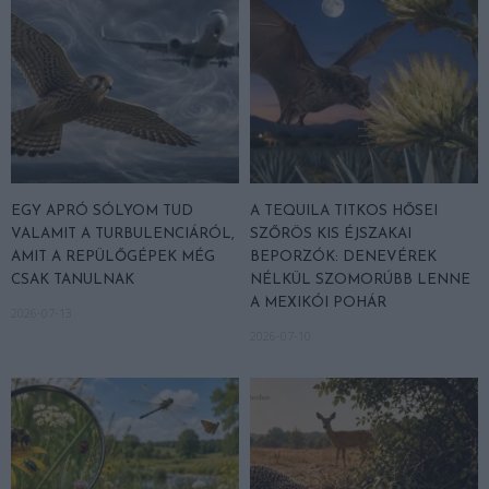
EGY APRÓ SÓLYOM TUD
A TEQUILA TITKOS HŐSEI
VALAMIT A TURBULENCIÁRÓL,
SZŐRÖS KIS ÉJSZAKAI
AMIT A REPÜLŐGÉPEK MÉG
BEPORZÓK: DENEVÉREK
CSAK TANULNAK
NÉLKÜL SZOMORÚBB LENNE
A MEXIKÓI POHÁR
2026-07-13
2026-07-10