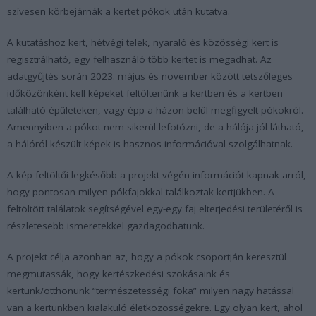
szívesen körbejárnák a kertet pókok után kutatva.
A kutatáshoz kert, hétvégi telek, nyaraló és közösségi kert is
regisztrálható, egy felhasználó több kertet is megadhat. Az
adatgyűjtés során 2023. május és november között tetszőleges
időközönként kell képeket feltöltenünk a kertben és a kertben
található épületeken, vagy épp a házon belül megfigyelt pókokról.
Amennyiben a pókot nem sikerül lefotózni, de a hálója jól látható,
a hálóról készült képek is hasznos információval szolgálhatnak.
A kép feltöltői legkésőbb a projekt végén információt kapnak arról,
hogy pontosan milyen pókfajokkal találkoztak kertjükben. A
feltöltött találatok segítségével egy-egy faj elterjedési területéről is
részletesebb ismeretekkel gazdagodhatunk.
A projekt célja azonban az, hogy a pókok csoportján keresztül
megmutassák, hogy kertészkedési szokásaink és
kertünk/otthonunk “természetességi foka” milyen nagy hatással
van a kertünkben kialakuló életközösségekre. Egy olyan kert, ahol