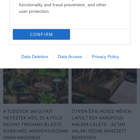
FEDŐ, ÉS MI TÖRTÉNIK
HÉTKÖZNAPI MADARAK ÉS
functionality and fraud prevention, and other
ALATTA A TERMÉSZETTEL?
PILLANGÓK CSENDES
user protection.
ELTŰNÉSE A NAGYOBB
2026-08-03
VÉSZJEL
2026-08-03
CONFIRM
Data Deletion
Data Access
Privacy Policy
A TUDÓSOK 262 ÚJ FAJT
ÖTVEN ÉVIG ROSSZ NÉVEN
NEVEZTEK MEG, ÉS A FÖLD
LAPULT EGY KARDFOGÚ
MEGINT FINOMAN JELEZTE:
MACSKA LELETE – AZTÁN
KORAI MÉG MINDENTUDÓNAK
VALAKI VÉGRE RÁNÉZETT
HINNI MAGUNKAT
RENDESEN