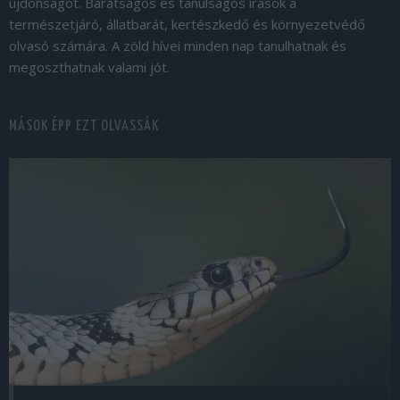
újdonságot. Barátságos és tanulságos írások a
természetjáró, állatbarát, kertészkedő és környezetvédő
olvasó számára. A zöld hívei minden nap tanulhatnak és
megoszthatnak valami jót.
MÁSOK ÉPP EZT OLVASSÁK