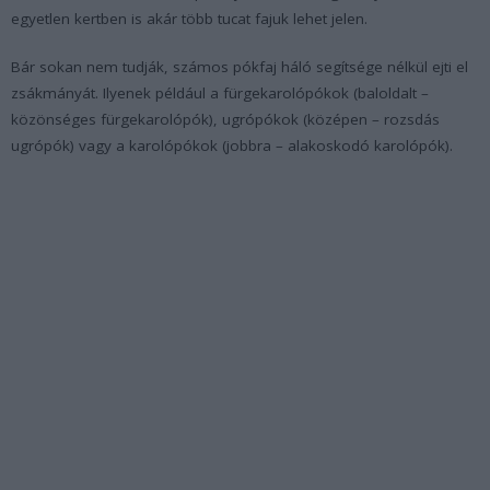
egyetlen kertben is akár több tucat fajuk lehet jelen.
Bár sokan nem tudják, számos pókfaj háló segítsége nélkül ejti el
zsákmányát. Ilyenek például a fürgekarolópókok (baloldalt –
közönséges fürgekarolópók), ugrópókok (középen – rozsdás
ugrópók) vagy a karolópókok (jobbra – alakoskodó karolópók).