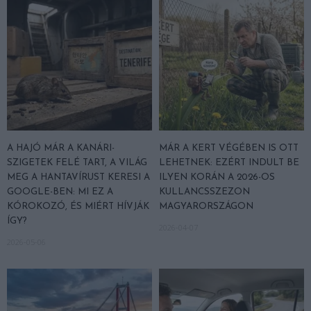
A HAJÓ MÁR A KANÁRI-
MÁR A KERT VÉGÉBEN IS OTT
SZIGETEK FELÉ TART, A VILÁG
LEHETNEK: EZÉRT INDULT BE
MEG A HANTAVÍRUST KERESI A
ILYEN KORÁN A 2026-OS
GOOGLE-BEN: MI EZ A
KULLANCSSZEZON
KÓROKOZÓ, ÉS MIÉRT HÍVJÁK
MAGYARORSZÁGON
ÍGY?
2026-04-07
2026-05-06