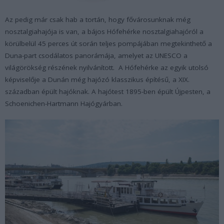
Az pedig már csak hab a tortán, hogy fővárosunknak még
nosztalgiahajója is van, a bájos Hófehérke nosztalgiahajóról a
körülbelül 45 perces út során teljes pompájában megtekinthető a
Duna-part csodálatos panorámája, amelyet az UNESCO a
világörökség részének nyilvánított. A Hófehérke az egyik utolsó
képviselője a Dunán még hajózó klasszikus építésű, a XIX.
században épült hajóknak. A hajótest 1895-ben épült Újpesten, a
Schoenichen-Hartmann Hajógyárban.