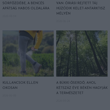
SÖRFŐZDÉBE, A BENCÉS
VAN: ÓRIÁSI REJTETT TÁJ
APÁTSÁG HABOS OLDALÁRA
HÚZÓDIK KELET-ANTARKTISZ
MÉLYÉN
2026-08-04
2026-06-24
KULLANCSOK ELLEN
A BÜKKI ŐSERDŐ, AHOL
OKOSAN
KÉTSZÁZ ÉVE BÉKÉN HAGYJÁK
A TERMÉSZETET
2026-06-08
2026-05-26