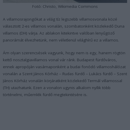
Fotó: Christo, Wikimedia Commons
A villamosrajongókat a világ tíz legszebb villamosvonala közé
választott 2-es villamos vonalán, szombatonként közlekedő Duna
villamos (DH) várja. Az ablakon kitekintve valóban lenyűgöző
panorámát élvezhetünk, nem véletlenül világhírű ez a villamos.
Ám olyan szerencsések vagyunk, hogy nem is egy, hanem rögtön
kettő nosztalgiavillamos vonal vár ránk. Budapest fürdőváros,
ennek apropóján vasárnaponként a budai fonódó villamoshálózat
vonalán a Szent János Kórház – Rudas fürdő – Lukács fürdő – Szent
János Kórház vonalán körjáratként közlekedő Termál villamossal
(TH) utazhatunk. Ezen a vonalon ugynis alkalom nyílik több
történelmi, műemlék fürdő megtekintésére is.