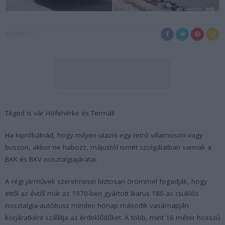
2017-05-11
Téged is vár Hófehérke és Termál!
Ha kipróbálnád, hogy milyen utazni egy retró villamoson vagy
buszon, akkor ne habozz, májustól ismét szolgálatban vannak a
BKK és BKV nosztalgiajáratai.
A régi járművek szerelmesei biztosan örömmel fogadják, hogy
ettől az évtől már az 1970-ben gyártott Ikarus 180-as csuklós
nosztalgia-autóbusz minden hónap második vasárnapján
körjáratként szállítja az érdeklődőket. A több, mint 16 méter hosszú