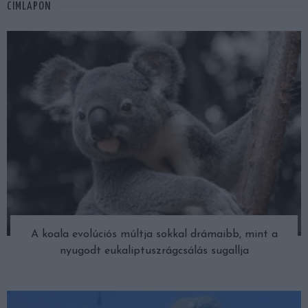
CÍMLAPON
A koala evolúciós múltja sokkal drámaibb, mint a
nyugodt eukaliptuszrágcsálás sugallja