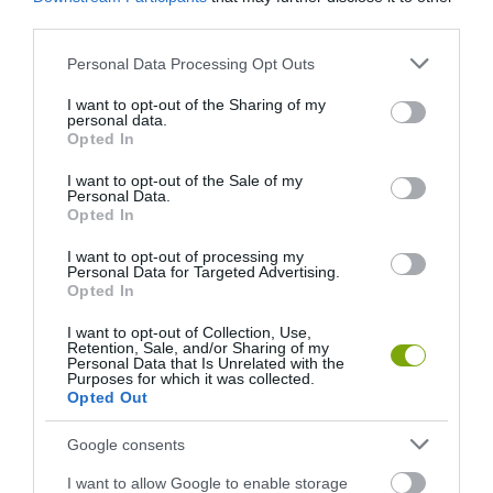
third parties.
Please note that this website/app uses one or more Google
Personal Data Processing Opt Outs
services and may gather and store information including but
not limited to your visit or usage behaviour. You may click to
I want to opt-out of the Sharing of my
personal data.
grant or deny consent to Google and its third-party tags to
Opted In
use your data for below specified purposes in below Google
consent section.
ELŐZŐ CIKK
I want to opt-out of the Sale of my
Personal Data.
RÓZSASZÍN RÉPA, LILA KARFIOL: 13 MEGLEPŐ SZÍNŰ NÖVÉNY
Opted In
I want to opt-out of processing my
Personal Data for Targeted Advertising.
KÖVETKEZŐ CIKK
Opted In
SZEDD MAGAD EPER 2017 – NYITNAK AZ EPERFÖLDEK, NE
I want to opt-out of Collection, Use,
MARADJ LE!
Retention, Sale, and/or Sharing of my
Personal Data that Is Unrelated with the
Purposes for which it was collected.
Opted Out
HASONLÓ ÉRDEKESSÉGEK
Google consents
I want to allow Google to enable storage