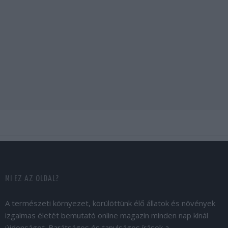
MI EZ AZ OLDAL?
A természeti környezet, körülöttünk élő állatok és növények
izgalmas életét bemutató online magazin minden nap kínál
újdonságot. Barátságos és tanulságos írások a