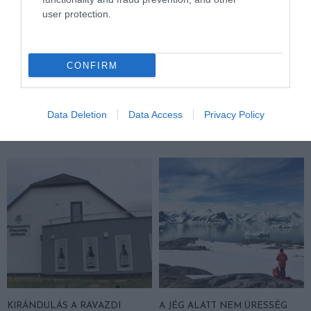
user protection.
CONFIRM
KIRÁNDULÁS A
KIRÁNDULÁS A
PANNONHALMI
PANNONHALMI FŐAPÁTSÁG
GYÓGYNÖVÉNYKERTBE ÉS
PINCÉSZETÉBE
ILLATMÚZEUMBA
Data Deletion
Data Access
Privacy Policy
2026-08-04
2026-08-04
KIRÁNDULÁS A RAVAZDI
A JÉG ALATT NEM ÜRESSÉG