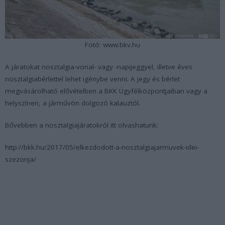
Fotó: www.bkv.hu
A járatokat nosztalgia-vonal- vagy -napijeggyel, illetve éves
nosztalgiabérlettel lehet igénybe venni. A jegy és bérlet
megvásárolható elővételben a BKK Ügyfélközpontjaiban vagy a
helyszínen, a járművön dolgozó kalauztól.
Bővebben a nosztalgiajáratokról itt olvashatunk:
http://bkk.hu/2017/05/elkezdodott-a-nosztalgiajarmuvek-idei-
szezonja/