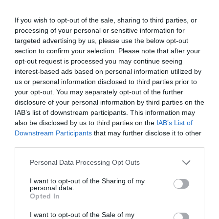
HASONLÓ ÉRDEKESSÉGEK
If you wish to opt-out of the sale, sharing to third parties, or
processing of your personal or sensitive information for
targeted advertising by us, please use the below opt-out
section to confirm your selection. Please note that after your
opt-out request is processed you may continue seeing
interest-based ads based on personal information utilized by
us or personal information disclosed to third parties prior to
your opt-out. You may separately opt-out of the further
disclosure of your personal information by third parties on the
IAB’s list of downstream participants. This information may
also be disclosed by us to third parties on the
IAB’s List of
Downstream Participants
that may further disclose it to other
third parties.
KIRÁNDULÁS A
KIRÁNDULÁS PANNONHALMA
PANNONHALMI
KÖRNYÉKÉN: TERMÉSZET,
Please note that this website/app uses one or more Google
Personal Data Processing Opt Outs
ARBORÉTUMBA
SZŐLŐ ÉS KOMLÓ
services and may gather and store information including but
TALÁLKOZÁSA
2026-08-04
not limited to your visit or usage behaviour. You may click to
I want to opt-out of the Sharing of my
personal data.
2026-08-04
grant or deny consent to Google and its third-party tags to
Opted In
use your data for below specified purposes in below Google
consent section.
I want to opt-out of the Sale of my