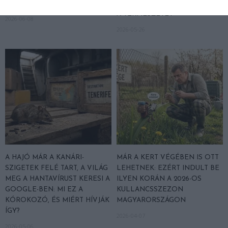
OKOSAN
KÉTSZÁZ ÉVE BÉKÉN HAGYJÁK
A TERMÉSZETET
2026-06-08
2026-05-26
A HAJÓ MÁR A KANÁRI-
MÁR A KERT VÉGÉBEN IS OTT
SZIGETEK FELÉ TART, A VILÁG
LEHETNEK: EZÉRT INDULT BE
MEG A HANTAVÍRUST KERESI A
ILYEN KORÁN A 2026-OS
GOOGLE-BEN: MI EZ A
KULLANCSSZEZON
KÓROKOZÓ, ÉS MIÉRT HÍVJÁK
MAGYARORSZÁGON
ÍGY?
2026-04-07
2026-05-06