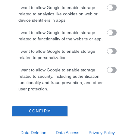
I want to allow Google to enable storage
related to analytics like cookies on web or
device identifiers in apps.
KIRÁNDULÁS A RAVAZDI
A JÉG ALATT NEM ÜRESSÉG
I want to allow Google to enable storage
SÖRFŐZDÉBE, A BENCÉS
VAN: ÓRIÁSI REJTETT TÁJ
related to functionality of the website or app.
APÁTSÁG HABOS OLDALÁRA
HÚZÓDIK KELET-ANTARKTISZ
MÉLYÉN
2026-08-04
I want to allow Google to enable storage
2026-06-24
related to personalization.
I want to allow Google to enable storage
related to security, including authentication
functionality and fraud prevention, and other
user protection.
CONFIRM
KULLANCSOK ELLEN
A BÜKKI ŐSERDŐ, AHOL
Data Deletion
Data Access
Privacy Policy