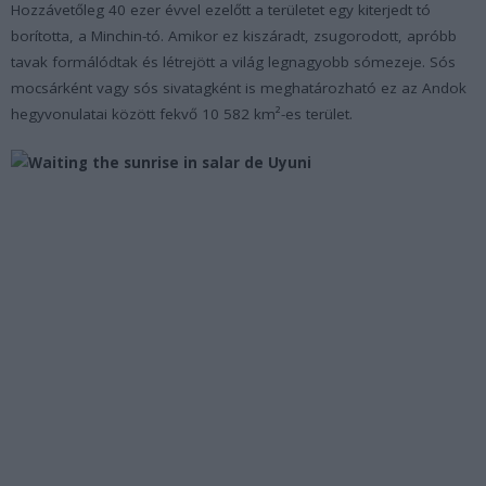
Hozzávetőleg 40 ezer évvel ezelőtt a területet egy kiterjedt tó
borította, a Minchin-tó. Amikor ez kiszáradt, zsugorodott, apróbb
tavak formálódtak és létrejött a világ legnagyobb sómezeje. Sós
mocsárként vagy sós sivatagként is meghatározható ez az Andok
hegyvonulatai között fekvő 10 582 km²-es terület.