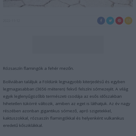
2022-11-12
Rózsaszín flamingók a fehér mezőn.
Bolíviában találjuk a Földünk legnagyobb kiterjedésű és egyben
legmagasabban (3656 méteren) fekvő felszíni sómezejét. A világ
egyik leglenyűgözőbb természeti csodája az esős időszakban
hihetetlen tükörré változik, amiben az eget is láthatjuk. Az év nagy
részében azonban gigantikus sómező, apró szigetekkel,
kaktuszokkal, rózsaszín flamingókkal és helyenként vulkanikus
eredetű kősziklákkal.