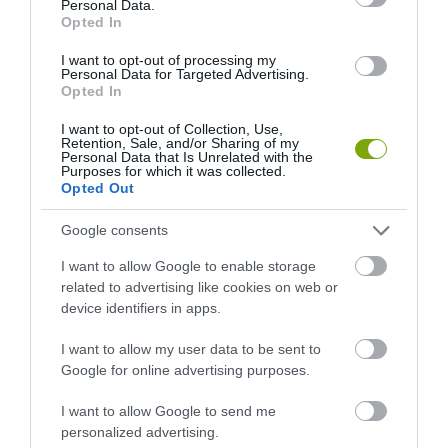
Personal Data.
Opted In
I want to opt-out of processing my
Personal Data for Targeted Advertising.
Opted In
I want to opt-out of Collection, Use,
Retention, Sale, and/or Sharing of my
Personal Data that Is Unrelated with the
Purposes for which it was collected.
Opted Out
KIRÁNDULÁS A
KIRÁNDULÁS A
PANNONHALMI
PANNONHALMI FŐAPÁTSÁG
Google consents
GYÓGYNÖVÉNYKERTBE ÉS
PINCÉSZETÉBE
ILLATMÚZEUMBA
2026-08-04
I want to allow Google to enable storage
2026-08-04
related to advertising like cookies on web or
device identifiers in apps.
I want to allow my user data to be sent to
Google for online advertising purposes.
I want to allow Google to send me
personalized advertising.