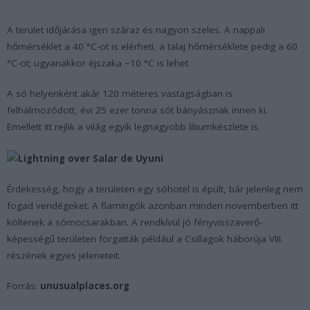
A terület időjárása igen száraz és nagyon szeles. A nappali
hőmérséklet a 40 °C-ot is elérheti, a talaj hőmérséklete pedig a 60
°C-ot; ugyanakkor éjszaka −10 °C is lehet.
A só helyenként akár 120 méteres vastagságban is
felhalmozódott, évi 25 ezer tonna sót bányásznak innen ki.
Emellett itt rejlik a világ egyik legnagyobb lítiumkészlete is.
Érdekesség, hogy a területen egy sóhotel is épült, bár jelenleg nem
fogad vendégeket. A flamingók azonban minden novemberben itt
költenek a sómocsarakban. A rendkívül jó fényvisszaverő-
képességű területen forgatták például a Csillagok háborúja VIII.
részének egyes jeleneteit.
Forrás:
unusualplaces.org