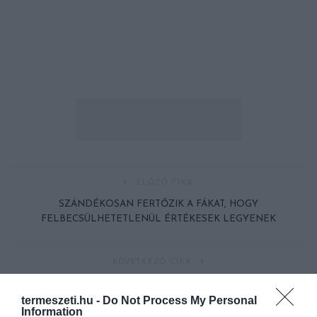
ELŐZŐ CIKK
SZÁNDÉKOSAN FERTŐZIK A FÁKAT, HOGY
FELBECSÜLHETETLENÜL ÉRTÉKESEK LEGYENEK
KÖVETKEZŐ CIKK
CWYFAN: MIT KERES EGY APRÓ TEMPLOM A TENGERBEN?
termeszeti.hu -
Do Not Process My Personal
Information