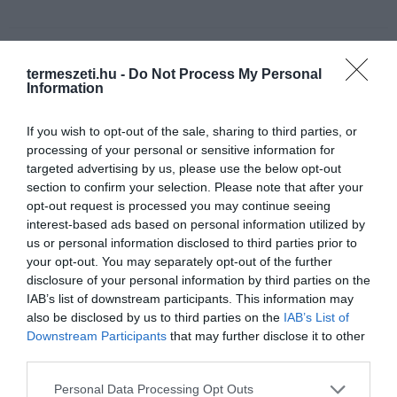
HASONLÓ ÉRDEKESSÉGEK
termeszeti.hu -
Do Not Process My Personal
Information
If you wish to opt-out of the sale, sharing to third parties, or
processing of your personal or sensitive information for
targeted advertising by us, please use the below opt-out
section to confirm your selection. Please note that after your
opt-out request is processed you may continue seeing
interest-based ads based on personal information utilized by
us or personal information disclosed to third parties prior to
your opt-out. You may separately opt-out of the further
disclosure of your personal information by third parties on the
IAB’s list of downstream participants. This information may
A TALAJ ALATT IS ZAJLIK A
A KORALLZÁTONY NEM CSAK
also be disclosed by us to third parties on the
IAB’s List of
KLÍMATÖRTÉNET, CSAK OTT
SZÍNES HALAKBÓL ÁLL: MOST
Downstream Participants
that may further disclose it to other
NINCSENEK LÁTVÁNYOS
500 EDDIG ISMERETLEN
third parties.
VIHARVIDEÓK
LAKÓJÁT MUTATTA MEG
2026-08-10
2026-08-06
Please note that this website/app uses one or more Google
Personal Data Processing Opt Outs