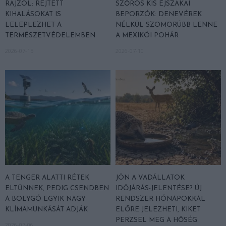
RAJZOL: REJTETT
SZŐRÖS KIS ÉJSZAKAI
KIHALÁSOKAT IS
BEPORZÓK: DENEVÉREK
LELEPLEZHET A
NÉLKÜL SZOMORÚBB LENNE
TERMÉSZETVÉDELEMBEN
A MEXIKÓI POHÁR
2026-07-15
2026-07-10
A TENGER ALATTI RÉTEK
JÖN A VADÁLLATOK
ELTŰNNEK, PEDIG CSENDBEN
IDŐJÁRÁS-JELENTÉSE? ÚJ
A BOLYGÓ EGYIK NAGY
RENDSZER HÓNAPOKKAL
KLÍMAMUNKÁSÁT ADJÁK
ELŐRE JELEZHETI, KIKET
PERZSEL MEG A HŐSÉG
2026-07-06