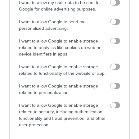
I want to allow my user data to be sent to
Google for online advertising purposes.
I want to allow Google to send me
personalized advertising.
A TERMÉSZET NEM SZERETI
A TUDÓSOK 262 ÚJ FAJT
I want to allow Google to enable storage
AZ EGYHANGÚSÁGOT: A
NEVEZTEK MEG, ÉS A FÖLD
related to analytics like cookies on web or
VÁLTOZATOS NÖVÉNYZET
MEGINT FINOMAN JELEZTE:
device identifiers in apps.
ASZÁLY IDEJÉN IS OKOSABB
KORAI MÉG MINDENTUDÓNAK
I want to allow Google to enable storage
STRATÉGIA
HINNI MAGUNKAT
related to functionality of the website or app.
2026-07-31
2026-07-30
I want to allow Google to enable storage
related to personalization.
I want to allow Google to enable storage
related to security, including authentication
functionality and fraud prevention, and other
user protection.