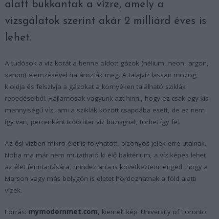
alatt bukkantak a vízre, amely a
vizsgálatok szerint akár 2 milliárd éves is
lehet.
A tudósok a víz korát a benne oldott gázok (hélium, neon, argon,
xenon) elemzésével határozták meg. A talajvíz lassan mozog,
kioldja és felszívja a gázokat a környéken található sziklák
repedéseiből. Hajlamosak vagyunk azt hinni, hogy ez csak egy kis
mennyiségű víz, ami a sziklák között csapdába esett, de ez nem
így van, percenként több liter víz buzoghat, törhet így fel.
Az ősi vízben mikro élet is folyhatott, bizonyos jelek erre utalnak.
Noha ma már nem mutatható ki élő baktérium, a víz képes lehet
az élet fenntartására, mindez arra is következtetni enged, hogy a
Marson vagy más bolygón is életet hordozhatnak a föld alatti
vizek.
Forrás:
mymodernmet.com
, kiemelt kép: University of Toronto