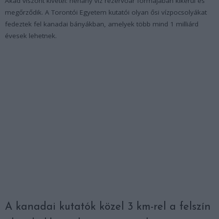
Akad viszont kivétel: néhány víz rezervoár formájában kikerül és
megőrződik. A Torontói Egyetem kutatói olyan ősi vízpocsolyákat
fedeztek fel kanadai bányákban, amelyek több mind 1 milliárd
évesek lehetnek.
A kanadai kutatók közel 3 km-rel a felszín