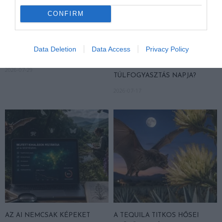
CONFIRM
A BETONBA SZORÍTOTT PATAK
ELFOGYASZTOTTUK AZ ÉVES
IS TUDNA ÉLNI, HA VÉGRE
TERMÉSZETES KERETET:
NEM CSATORNAKÉNT
MIÉRT NEM LEHET
Data Deletion
Data Access
Privacy Policy
KEZELNÉNK
HÁTRADŐLNI, HA KÉSŐBBRE
CSÚSZOTT A MAGYAR
2026-07-29
TÚLFOGYASZTÁS NAPJA?
2026-07-17
AZ AI NEMCSAK KÉPEKET
A TEQUILA TITKOS HŐSEI