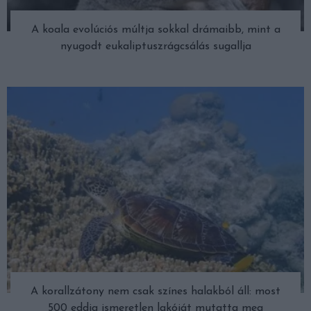
A koala evolúciós múltja sokkal drámaibb, mint a
nyugodt eukaliptuszrágcsálás sugallja
A korallzátony nem csak színes halakból áll: most
500 eddig ismeretlen lakóját mutatta meg