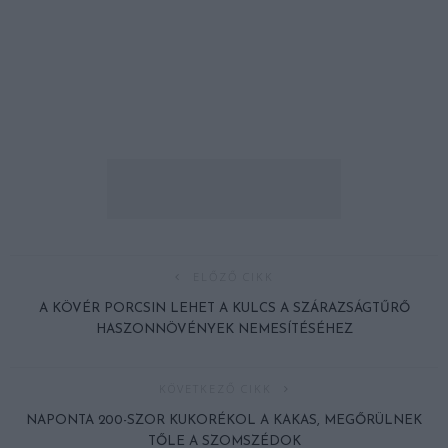
ELŐZŐ CIKK
A KÖVÉR PORCSIN LEHET A KULCS A SZÁRAZSÁGTŰRŐ
HASZONNÖVÉNYEK NEMESÍTÉSÉHEZ
KÖVETKEZŐ CIKK
NAPONTA 200-SZOR KUKORÉKOL A KAKAS, MEGŐRÜLNEK
TŐLE A SZOMSZÉDOK