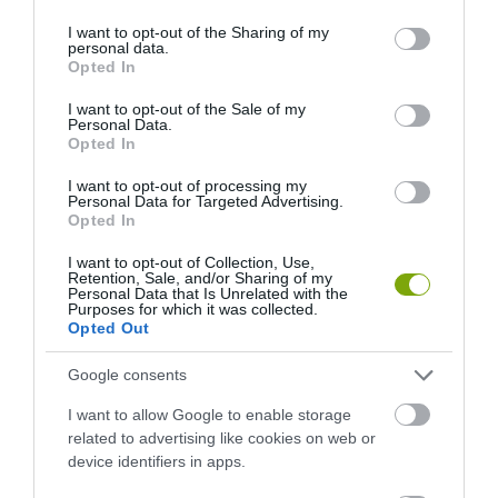
services and may gather and store information including but
not limited to your visit or usage behaviour. You may click to
I want to opt-out of the Sharing of my
personal data.
grant or deny consent to Google and its third-party tags to
Opted In
use your data for below specified purposes in below Google
consent section.
I want to opt-out of the Sale of my
Personal Data.
Opted In
I want to opt-out of processing my
Personal Data for Targeted Advertising.
Opted In
NEM CSAK A FÖLD
HŐKUPOLA MAGYARORSZÁG
I want to opt-out of Collection, Use,
Retention, Sale, and/or Sharing of my
SZOMJAZIK: LÉGKÖRI ASZÁLY
FELETT: MI EZ A LÁTHATATLAN
Personal Data that Is Unrelated with the
SZÍVJA KI A VIZET A
FEDŐ, ÉS MI TÖRTÉNIK
Purposes for which it was collected.
Opted Out
NÖVÉNYEKBŐL
ALATTA A TERMÉSZETTEL?
2026-08-04
2026-08-03
Google consents
I want to allow Google to enable storage
related to advertising like cookies on web or
device identifiers in apps.