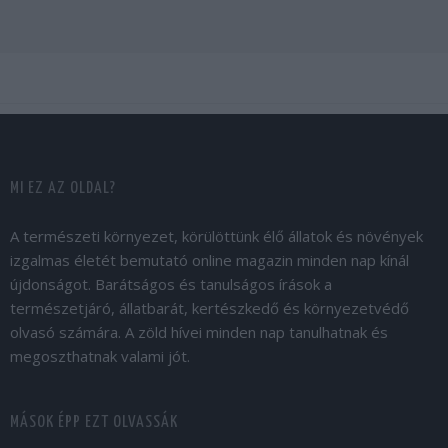
MI EZ AZ OLDAL?
A természeti környezet, körülöttünk élő állatok és növények
izgalmas életét bemutató online magazin minden nap kínál
újdonságot. Barátságos és tanulságos írások a
természetjáró, állatbarát, kertészkedő és környezetvédő
olvasó számára. A zöld hívei minden nap tanulhatnak és
megoszthatnak valami jót.
MÁSOK ÉPP EZT OLVASSÁK