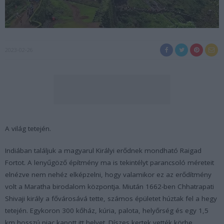
2023-02-26
A világ tetején.
Indiában találjuk a magyarul Királyi erődnek mondható Raigad
Fortot. A lenyűgöző építmény ma is tekintélyt parancsoló méreteit
elnézve nem nehéz elképzelni, hogy valamikor ez az erődítmény
volt a Maratha birodalom központja. Miután 1662-ben Chhatrapati
Shivaji király a fővárosává tette, számos épületet húztak fel a hegy
tetején. Egykoron 300 kőház, kúria, palota, helyőrség és egy 1,5
km hosszú piac kapott itt helyet. Díszes kertek vették körbe,