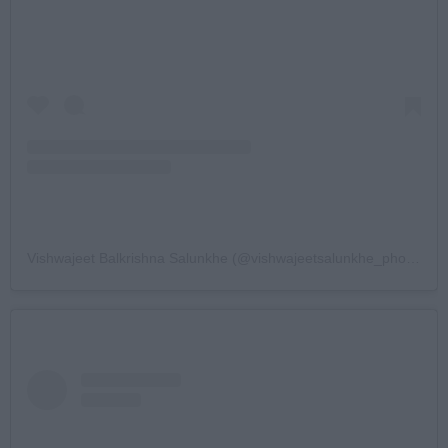
Vishwajeet Balkrishna Salunkhe (@vishwajeetsalunkhe_photography) által megosztott bejegyzés