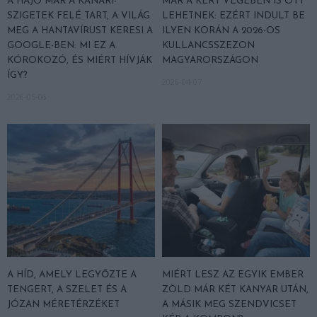
A HAJÓ MÁR A KANÁRI-
MÁR A KERT VÉGÉBEN IS OTT
SZIGETEK FELÉ TART, A VILÁG
LEHETNEK: EZÉRT INDULT BE
MEG A HANTAVÍRUST KERESI A
ILYEN KORÁN A 2026-OS
GOOGLE-BEN: MI EZ A
KULLANCSSZEZON
KÓROKOZÓ, ÉS MIÉRT HÍVJÁK
MAGYARORSZÁGON
ÍGY?
2026-04-07
2026-05-06
A HÍD, AMELY LEGYŐZTE A
MIÉRT LESZ AZ EGYIK EMBER
TENGERT, A SZELET ÉS A
ZÖLD MÁR KÉT KANYAR UTÁN,
JÓZAN MÉRETÉRZÉKET
A MÁSIK MEG SZENDVICSET