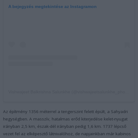
A bejegyzés megtekintése az Instagramon
Vishwajeet Balkrishna Salunkhe (@vishwajeetsalunkhe_photography) által megosztott bejegyzés
Az építmény 1356 méterrel a tengerszint felett épült, a Sahyadri
hegységben. A masszív, hatalmas erőd kiterjedése kelet-nyugat
irányban 2,5 km, észak-dél irányban pedig 1,6 km. 1737 lépcső
vezet fel az elképesztő látnivalóhoz, de napjainkban már kabinos