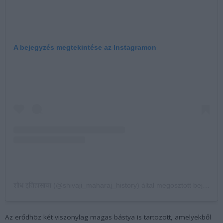
A bejegyzés megtekintése az Instagramon
शोध इतिहासाचा (@shivaji_maharaj_history) által megosztott bejegyzés
Az erődhöz két viszonylag magas bástya is tartozott, amelyekből