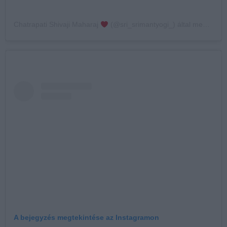
Chatrapati Shivaji Maharaj
(@sri_srimantyogi_) által megosztott bejegyzés
A bejegyzés megtekintése az Instagramon