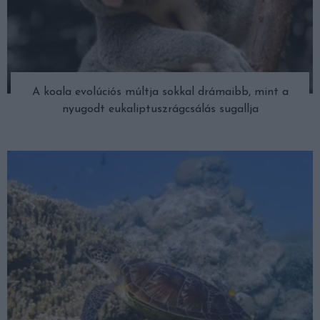
A koala evolúciós múltja sokkal drámaibb, mint a
nyugodt eukaliptuszrágcsálás sugallja