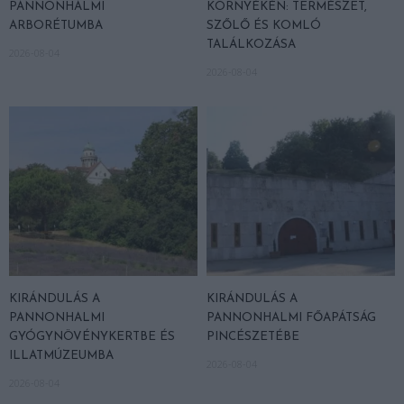
PANNONHALMI
KÖRNYÉKÉN: TERMÉSZET,
ARBORÉTUMBA
SZŐLŐ ÉS KOMLÓ
TALÁLKOZÁSA
2026-08-04
2026-08-04
KIRÁNDULÁS A
KIRÁNDULÁS A
PANNONHALMI
PANNONHALMI FŐAPÁTSÁG
GYÓGYNÖVÉNYKERTBE ÉS
PINCÉSZETÉBE
ILLATMÚZEUMBA
2026-08-04
2026-08-04