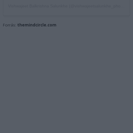
Vishwajeet Balkrishna Salunkhe (@vishwajeetsalunkhe_photography) által megosztott bejegyzés
Forrás:
themindcircle.com