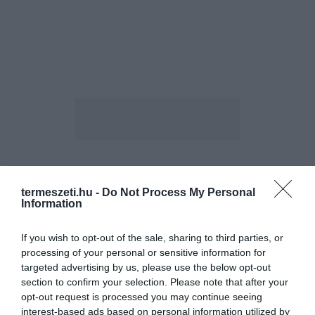
ELŐZŐ CIKK
termeszeti.hu -
Do Not Process My Personal
Information
KERÜLJÜK A MÉRGEKET A KISKERTBEN – 13 HÁZI MÓDSZER A
GAZOK ELLEN
If you wish to opt-out of the sale, sharing to third parties, or
processing of your personal or sensitive information for
KÖVETKEZŐ CIKK
targeted advertising by us, please use the below opt-out
section to confirm your selection. Please note that after your
130 EZER SZÍNPOMPÁS ÁRVÁCSKA VÁRJA, HOGY DÍSZÍTHESSE A
opt-out request is processed you may continue seeing
FŐVÁROSI KÖZTERÜLETEKET
interest-based ads based on personal information utilized by