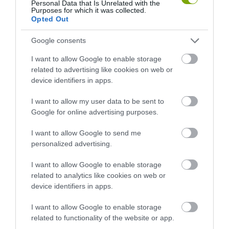
Personal Data that Is Unrelated with the
Purposes for which it was collected.
Opted Out
Google consents
I want to allow Google to enable storage
related to advertising like cookies on web or
device identifiers in apps.
I want to allow my user data to be sent to
Google for online advertising purposes.
HŐKUPOLA MAGYARORSZÁG
NEM CSAK A RITKASÁGOK
FELETT: MI EZ A LÁTHATATLAN
BAJBAN VANNAK: A
I want to allow Google to send me
FEDŐ, ÉS MI TÖRTÉNIK
HÉTKÖZNAPI MADARAK ÉS
personalized advertising.
ALATTA A TERMÉSZETTEL?
PILLANGÓK CSENDES
ELTŰNÉSE A NAGYOBB
I want to allow Google to enable storage
2026-08-03
VÉSZJEL
related to analytics like cookies on web or
device identifiers in apps.
2026-08-03
I want to allow Google to enable storage
related to functionality of the website or app.