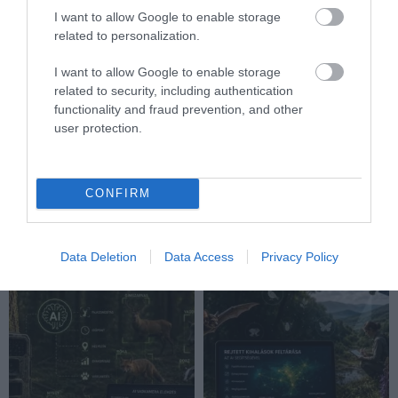
I want to allow Google to enable storage
related to personalization.
I want to allow Google to enable storage
related to security, including authentication
functionality and fraud prevention, and other
user protection.
A TUDÓSOK 262 ÚJ FAJT
ÖTVEN ÉVIG ROSSZ NÉVEN
NEVEZTEK MEG, ÉS A FÖLD
LAPULT EGY KARDFOGÚ
MEGINT FINOMAN JELEZTE:
MACSKA LELETE – AZTÁN
CONFIRM
KORAI MÉG MINDENTUDÓNAK
VALAKI VÉGRE RÁNÉZETT
HINNI MAGUNKAT
RENDESEN
2026-07-30
2026-07-28
Data Deletion
Data Access
Privacy Policy