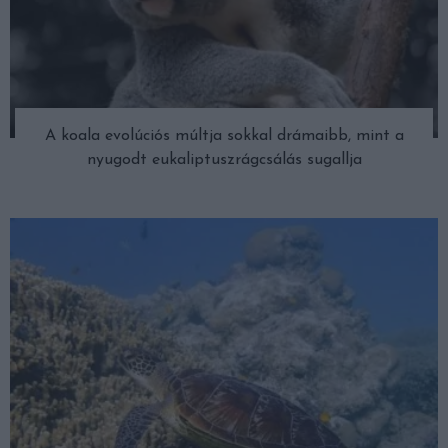
A koala evolúciós múltja sokkal drámaibb, mint a
nyugodt eukaliptuszrágcsálás sugallja