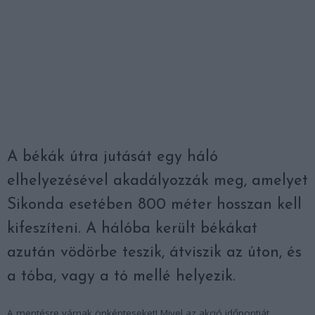
A békák útra jutását egy háló
elhelyezésével akadályozzák meg, amelyet
Sikonda esetében 800 méter hosszan kell
kifeszíteni. A hálóba került békákat
azután vödörbe teszik, átviszik az úton, és
a tóba, vagy a tó mellé helyezik.
A mentésre várnak önkénteseket! Mivel az akció időpontját