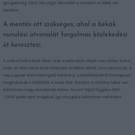
Igazgatóság 2003 óta végzi Sikondán a mentést az MME-vel
karöltve.
A mentés ott szükséges, ahol a békák
vonulási útvonalát forgalmas közlekedési
út keresztezi.
A szárazföldi békák élete csak a peterakás idején van vízhez kötve,
ezen az időszakon kívül többnyire erdőben élnek. Kora tavasszal, a
napsugarak első melengető hatására, a telelőhelyükről tömegesen
megindulnak e kétéltűek a vizek felé. Ilyenkor a nőstény béka van
különösen nagy veszélynek kitéve, hiszen fajtól függően 800-
12000 petét cipel magával, így mozgása különösen nehézkes.