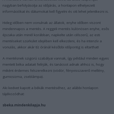
nagyban befolyásolja az időjárás, a honlapon elhelyezett
információkat és dátumokat kell figyelni és ott lehet jelentkezni is.
Hideg időben nem vonulnak az állatok, enyhe időben viszont
mindennapos a mentés. A reggeli mentés különösen enyhe, esős
éjszaka után minél korábban, napkelte után célszerű, az esti
mentéseket szürkület idejében kell elkezdeni, és ha intenzív a
vonulás, akkor akár tíz óránál későbbi időpontig is eltarthat!
A mentésnek szigorú szabályai vannak, így például minden egyes
mentett béka adatait felírják, és tanácsot adnak ahhoz is, hogy
miként érdemes felszerelkezni (vödör, fényvisszaverő mellény,
gumicsizma, zseblámpa).
Aki kedvet kapott a békák mentéséhez, az alábbi honlapon
tájékozódhat:
sbeka.mindenkilapja.hu