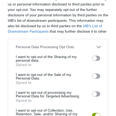
us or personal information disclosed to third parties prior to
your opt-out. You may separately opt-out of the further
HASONLÓ ÉRDEKESSÉGEK
disclosure of your personal information by third parties on the
IAB’s list of downstream participants. This information may
also be disclosed by us to third parties on the
IAB’s List of
Downstream Participants
that may further disclose it to other
third parties.
Please note that this website/app uses one or more Google
Personal Data Processing Opt Outs
services and may gather and store information including but
not limited to your visit or usage behaviour. You may click to
I want to opt-out of the Sharing of my
personal data.
grant or deny consent to Google and its third-party tags to
Opted In
use your data for below specified purposes in below Google
consent section.
I want to opt-out of the Sale of my
Personal Data.
A KOALA EVOLÚCIÓS MÚLTJA
A KORALLZÁTONY NEM CSAK
Opted In
SOKKAL DRÁMAIBB, MINT A
SZÍNES HALAKBÓL ÁLL: MOST
I want to opt-out of processing my
NYUGODT
500 EDDIG ISMERETLEN
Personal Data for Targeted Advertising.
EUKALIPTUSZRÁGCSÁLÁS
LAKÓJÁT MUTATTA MEG
Opted In
SUGALLJA
2026-08-06
I want to opt-out of Collection, Use,
2026-08-07
Retention, Sale, and/or Sharing of my