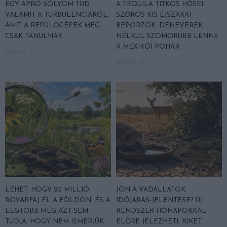
EGY APRÓ SÓLYOM TUD
A TEQUILA TITKOS HŐSEI
VALAMIT A TURBULENCIÁRÓL,
SZŐRÖS KIS ÉJSZAKAI
AMIT A REPÜLŐGÉPEK MÉG
BEPORZÓK: DENEVÉREK
CSAK TANULNAK
NÉLKÜL SZOMORÚBB LENNE
A MEXIKÓI POHÁR
2026-07-13
2026-07-10
LEHET, HOGY 20 MILLIÓ
JÖN A VADÁLLATOK
ROVARFAJ ÉL A FÖLDÖN, ÉS A
IDŐJÁRÁS-JELENTÉSE? ÚJ
LEGTÖBB MÉG AZT SEM
RENDSZER HÓNAPOKKAL
TUDJA, HOGY NEM ISMERJÜK
ELŐRE JELEZHETI, KIKET