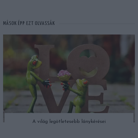
MÁSOK ÉPP EZT OLVASSÁK
A világ legötletesebb lánykérései