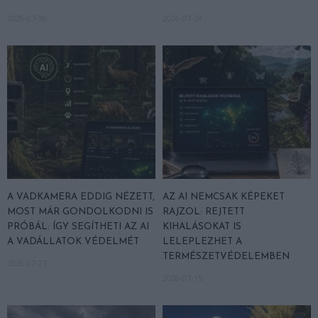
2026-07-30
2026-07-28
A VADKAMERA EDDIG NÉZETT,
AZ AI NEMCSAK KÉPEKET
MOST MÁR GONDOLKODNI IS
RAJZOL: REJTETT
PRÓBÁL: ÍGY SEGÍTHETI AZ AI
KIHALÁSOKAT IS
A VADÁLLATOK VÉDELMÉT
LELEPLEZHET A
TERMÉSZETVÉDELEMBEN
2026-07-27
2026-07-15