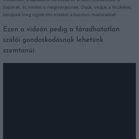
bejutnak, és minket is megmérgeznek. Óvjuk, védjük a fecskéket,
tanuljunk meg együtt élni ezekkel a hasznos madarakkal!
Ezen a videón pedig a fáradhatatlan
szülői gondoskodásnak lehetünk
szemtanúi: