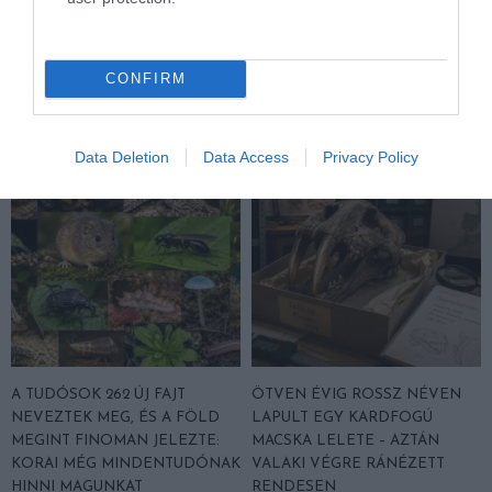
FEDŐ, ÉS MI TÖRTÉNIK
HÉTKÖZNAPI MADARAK ÉS
ALATTA A TERMÉSZETTEL?
PILLANGÓK CSENDES
ELTŰNÉSE A NAGYOBB
2026-08-03
CONFIRM
VÉSZJEL
2026-08-03
Data Deletion
Data Access
Privacy Policy
A TUDÓSOK 262 ÚJ FAJT
ÖTVEN ÉVIG ROSSZ NÉVEN
NEVEZTEK MEG, ÉS A FÖLD
LAPULT EGY KARDFOGÚ
MEGINT FINOMAN JELEZTE:
MACSKA LELETE – AZTÁN
KORAI MÉG MINDENTUDÓNAK
VALAKI VÉGRE RÁNÉZETT
HINNI MAGUNKAT
RENDESEN