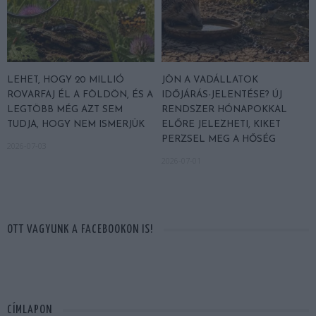
LEHET, HOGY 20 MILLIÓ
JÖN A VADÁLLATOK
ROVARFAJ ÉL A FÖLDÖN, ÉS A
IDŐJÁRÁS-JELENTÉSE? ÚJ
LEGTÖBB MÉG AZT SEM
RENDSZER HÓNAPOKKAL
TUDJA, HOGY NEM ISMERJÜK
ELŐRE JELEZHETI, KIKET
PERZSEL MEG A HŐSÉG
2026-07-03
2026-07-01
OTT VAGYUNK A FACEBOOKON IS!
CÍMLAPON