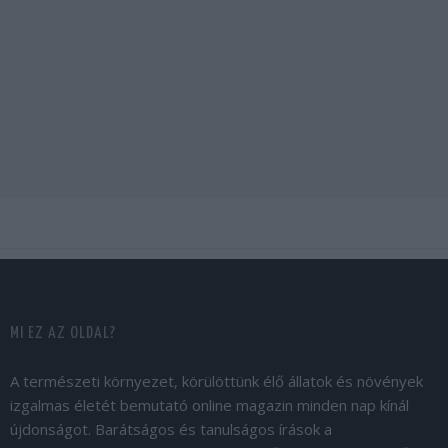
MI EZ AZ OLDAL?
A természeti környezet, körülöttünk élő állatok és növények
izgalmas életét bemutató online magazin minden nap kínál
újdonságot. Barátságos és tanulságos írások a