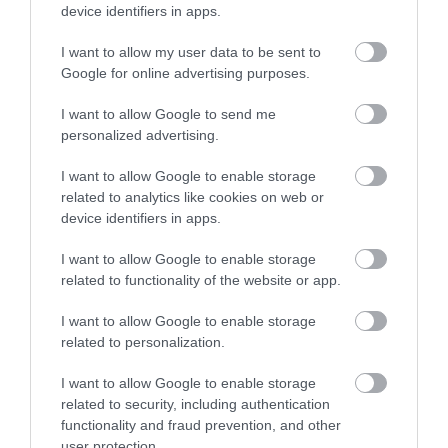
device identifiers in apps.
I want to allow my user data to be sent to
A KOALA EVOLÚCIÓS MÚLTJA
A KORALLZÁTONY NEM CSAK
Google for online advertising purposes.
SOKKAL DRÁMAIBB, MINT A
SZÍNES HALAKBÓL ÁLL: MOST
NYUGODT
500 EDDIG ISMERETLEN
I want to allow Google to send me
EUKALIPTUSZRÁGCSÁLÁS
LAKÓJÁT MUTATTA MEG
personalized advertising.
SUGALLJA
2026-08-06
2026-08-07
I want to allow Google to enable storage
related to analytics like cookies on web or
device identifiers in apps.
I want to allow Google to enable storage
related to functionality of the website or app.
I want to allow Google to enable storage
related to personalization.
I want to allow Google to enable storage
related to security, including authentication
HŐKUPOLA MAGYARORSZÁG
NEM CSAK A RITKASÁGOK
functionality and fraud prevention, and other
FELETT: MI EZ A LÁTHATATLAN
BAJBAN VANNAK: A
user protection.