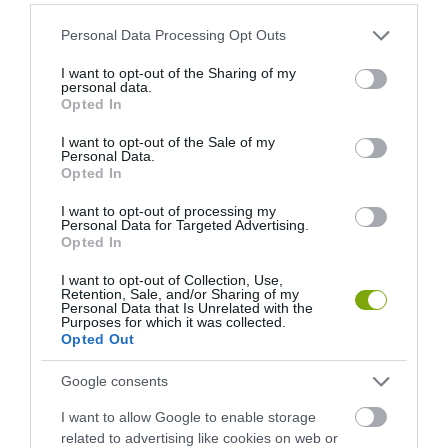
AGYONZSÚFOLT PANELHÁZAK HONG-KONGBAN – HOVA
Please note that this website/app uses one or more Google
Personal Data Processing Opt Outs
TUDUNK MÉG TERJESZKEDNI?
services and may gather and store information including but
not limited to your visit or usage behaviour. You may click to
I want to opt-out of the Sharing of my
personal data.
grant or deny consent to Google and its third-party tags to
Opted In
KÖVETKEZŐ CIKK
use your data for below specified purposes in below Google
consent section.
6 ÖTLET KERTI PIHENŐHELYRE, MERT EGY KIS ELVONULÁS
I want to opt-out of the Sale of my
Personal Data.
MINDENKINEK JÁR
Opted In
I want to opt-out of processing my
Personal Data for Targeted Advertising.
Opted In
HASONLÓ ÉRDEKESSÉGEK
I want to opt-out of Collection, Use,
Retention, Sale, and/or Sharing of my
Personal Data that Is Unrelated with the
Purposes for which it was collected.
Opted Out
Google consents
I want to allow Google to enable storage
related to advertising like cookies on web or