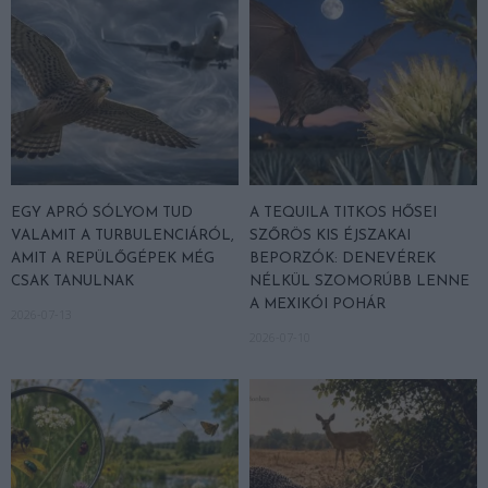
EGY APRÓ SÓLYOM TUD
A TEQUILA TITKOS HŐSEI
VALAMIT A TURBULENCIÁRÓL,
SZŐRÖS KIS ÉJSZAKAI
AMIT A REPÜLŐGÉPEK MÉG
BEPORZÓK: DENEVÉREK
CSAK TANULNAK
NÉLKÜL SZOMORÚBB LENNE
A MEXIKÓI POHÁR
2026-07-13
2026-07-10