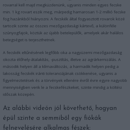
rovarral kell majd megküzdenünk, ugyanis minden egyes fecske
min. 1 kg rovart eszik meg, márpedig hamarosan 1-2 millió fecske
fog hazánkból hiányozni. A fecskék által fogyasztott rovarok közé
tartozik szinte az összes mezőgazdasági kártevő, a különféle
szúnyogfajok, köztük az újabb betelepülők, amelyek akár halálos
betegséget is terjeszthetnek.
A fecskék eltűnésének legfőbb oka a nagyüzemi mezőgazdaság
okozta élőhely-átalakítás, -pusztítás, illetve az agrárkemizálás. A
második helyen áll a klímaváltozás, a harmadik helyen pedig a
lakosság fecskék iránti toleranciájának csökkenése, ugyanis a
figyelmeztetések és a törvények ellenére évről évre egyre nagyobb
mennyiségben verik le a fecskefészkeket, szinte mindig a költési
időszak közepén.
Az alábbi videón jól követhető, hogyan
épül szinte a semmiből egy fiókák
felnevelésére alkalmas fészek: