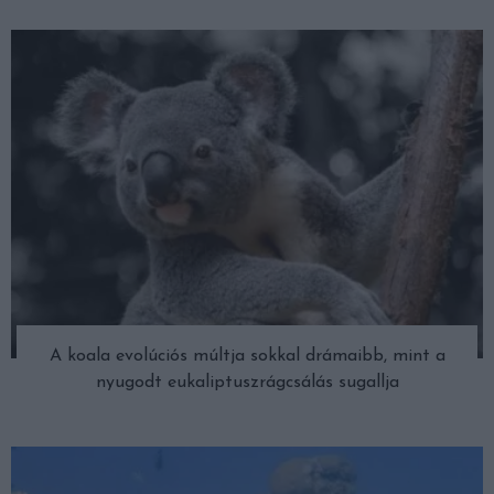
A koala evolúciós múltja sokkal drámaibb, mint a
nyugodt eukaliptuszrágcsálás sugallja