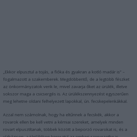
„Ekkor elpusztul a tojás, a fióka és gyakran a kotló madár is” –
fogalmazott a szakemberek. Megdöbbentő, de a legtöbb fészket
az önkormányzatok verik le, mivel zavarja őket az ürülék, illetve
sokszor maga a csicsergés is. Az ürülékszennyezést egyszerűen
meg lehetne oldani felhelyezett lapokkal, ún. fecskepelenkákkal.
Azzal nem számolnak, hogy ha eltűnnek a fecskék, akkor a
rovarok ellen be kell vetni a kémiai szereket, amelyek minden
rovart elpusztítanak, többek között a beporzó rovarokat is, és a
vízbázison, a táplálékon keresztül az emberi szervezetbe is