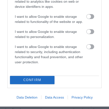
related to analytics like cookies on web or
device identifiers in apps.
I want to allow Google to enable storage
related to functionality of the website or app.
KIRÁNDULÁS A
KIRÁNDULÁS A
PANNONHALMI
PANNONHALMI FŐAPÁTSÁG
I want to allow Google to enable storage
GYÓGYNÖVÉNYKERTBE ÉS
PINCÉSZETÉBE
related to personalization.
ILLATMÚZEUMBA
2026-08-04
2026-08-04
I want to allow Google to enable storage
related to security, including authentication
functionality and fraud prevention, and other
user protection.
CONFIRM
Data Deletion
Data Access
Privacy Policy
KIRÁNDULÁS A RAVAZDI
EGY ELSÜLLYEDT HAJÓ