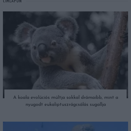
CÍMLAPON
A koala evolúciós múltja sokkal drámaibb, mint a
nyugodt eukaliptuszrágcsálás sugallja