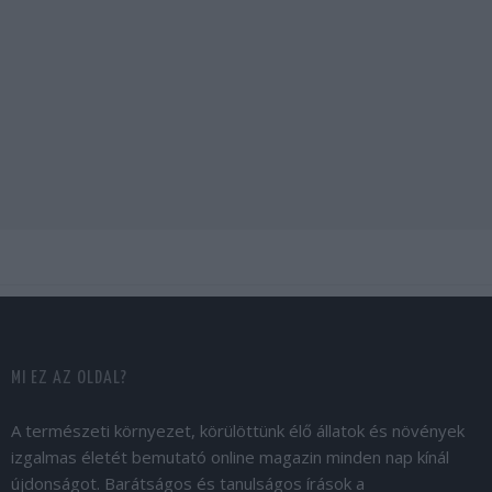
MI EZ AZ OLDAL?
A természeti környezet, körülöttünk élő állatok és növények
izgalmas életét bemutató online magazin minden nap kínál
újdonságot. Barátságos és tanulságos írások a