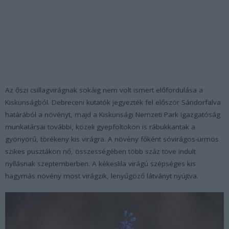
Az őszi csillagvirágnak sokáig nem volt ismert előfordulása a
Kiskunságból. Debreceni kutatók jegyezték fel először Sándorfalva
határából a növényt, majd a Kiskunsági Nemzeti Park Igazgatóság
munkatársai további, közeli gyepfoltokon is rábukkantak a
gyönyörű, törékeny kis virágra. A növény főként sóvirágos-ürmös
szikes pusztákon nő, összességében több száz töve indult
nyílásnak szeptemberben. A kékeslila virágú szépséges kis
hagymás növény most virágzik, lenyűgöző látványt nyújtva.