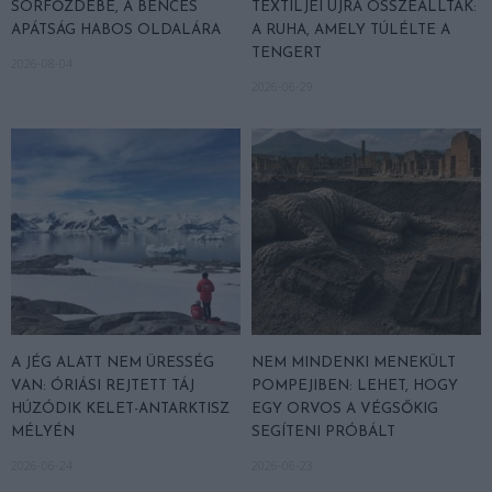
SÖRFŐZDÉBE, A BENCÉS
TEXTILJEI ÚJRA ÖSSZEÁLLTAK:
APÁTSÁG HABOS OLDALÁRA
A RUHA, AMELY TÚLÉLTE A
TENGERT
2026-08-04
2026-06-29
A JÉG ALATT NEM ÜRESSÉG
NEM MINDENKI MENEKÜLT
VAN: ÓRIÁSI REJTETT TÁJ
POMPEJIBEN: LEHET, HOGY
HÚZÓDIK KELET-ANTARKTISZ
EGY ORVOS A VÉGSŐKIG
MÉLYÉN
SEGÍTENI PRÓBÁLT
2026-06-24
2026-06-23