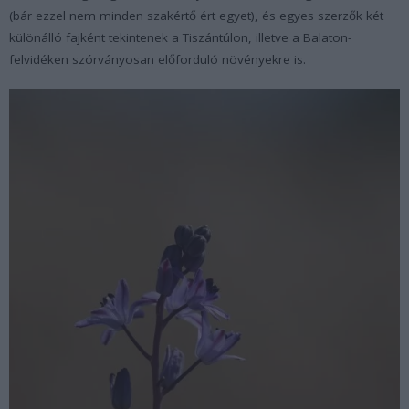
(bár ezzel nem minden szakértő ért egyet), és egyes szerzők két
különálló fajként tekintenek a Tiszántúlon, illetve a Balaton-
felvidéken szórványosan előforduló növényekre is.