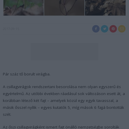
2017-09-15
Pár száz tő borult virágba.
A csillagvirágok rendszertani besorolása nem olyan egyszerű és
egyértelmű. Az utóbbi években ráadásul sok változáson esett át, a
korábban létező két fajt – amelyek közül egy egyik tavasszal, a
másik ősszel nyílik – egyes kutatók 5, míg mások 6 fajjá bontották
szét.
Az őszi csillagvirágként ismert fajt önálló nemzetségbe sorolták