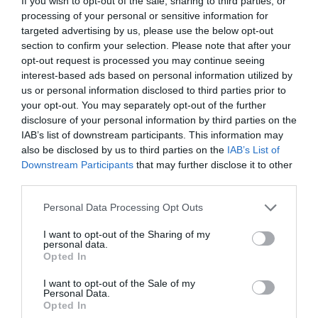
If you wish to opt-out of the sale, sharing to third parties, or
processing of your personal or sensitive information for
targeted advertising by us, please use the below opt-out
section to confirm your selection. Please note that after your
opt-out request is processed you may continue seeing
interest-based ads based on personal information utilized by
us or personal information disclosed to third parties prior to
ELŐZŐ CIKK
your opt-out. You may separately opt-out of the further
EGYEDÜLÁLLÓ DOLOG KÉSZÜL A NEMZETI VÁGTÁN – 40 LÓ
disclosure of your personal information by third parties on the
HÁTÁN ÁLLVA FOGNAK VÁGTÁZNI
IAB’s list of downstream participants. This information may
also be disclosed by us to third parties on the
IAB’s List of
Downstream Participants
that may further disclose it to other
KÖVETKEZŐ CIKK
third parties.
ÉLTETŐ VÍZ A KERTBEN: CSOBOGÓK, TAVACSKÁK,
Please note that this website/app uses one or more Google
Personal Data Processing Opt Outs
VÍZFÜGGÖNYÖK
services and may gather and store information including but
not limited to your visit or usage behaviour. You may click to
I want to opt-out of the Sharing of my
personal data.
grant or deny consent to Google and its third-party tags to
Opted In
use your data for below specified purposes in below Google
HASONLÓ ÉRDEKESSÉGEK
consent section.
I want to opt-out of the Sale of my
Personal Data.
Opted In