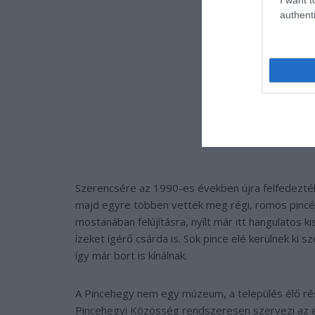
authenti
Szerencsére az 1990-es években újra felfedezték a
majd egyre többen vettek meg régi, romos pincék
mostanában felújításra, nyílt már itt hangulatos k
ízeket ígérő csárda is. Sok pince elé kerülnek ki 
így már bort is kínálnak.
A Pincehegy nem egy múzeum, a település élő rész
Pincehegyi Közösség rendszeresen szervezi az es