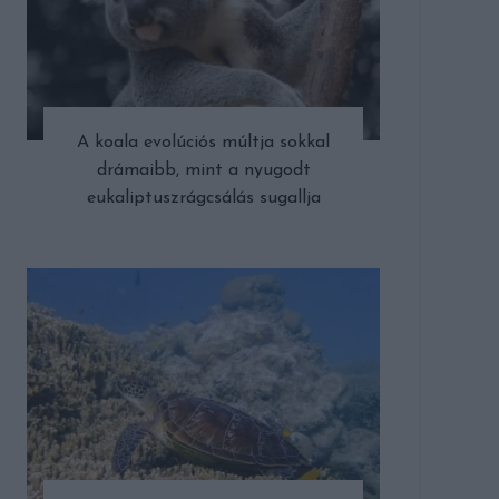
A koala evolúciós múltja sokkal
drámaibb, mint a nyugodt
eukaliptuszrágcsálás sugallja