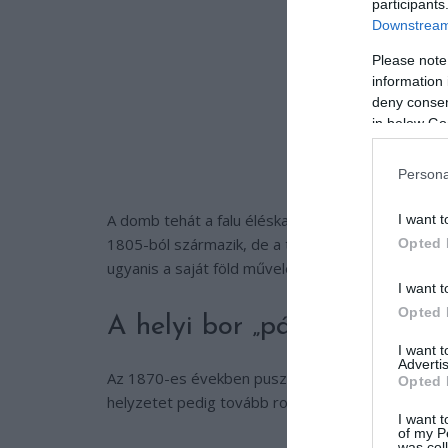
participants
Downstream 
Please note
information 
deny consent
in below Go
Persona
A domb tehát a falu éléskamrájává vált, sorra épül
I want t
1805-ból származik, de a többség az 1850-es év
Opted 
ugyanis a saját föld művelése, a szőlőtermesztés
I want t
Opted 
A helyi bor „pátyi vörös” né
I want 
Advertis
Az 1870-es években pusztító filoxéravész ezen a
Opted 
helyzetet pedig tovább rontotta a világháború, ma
I want t
of my P
was col