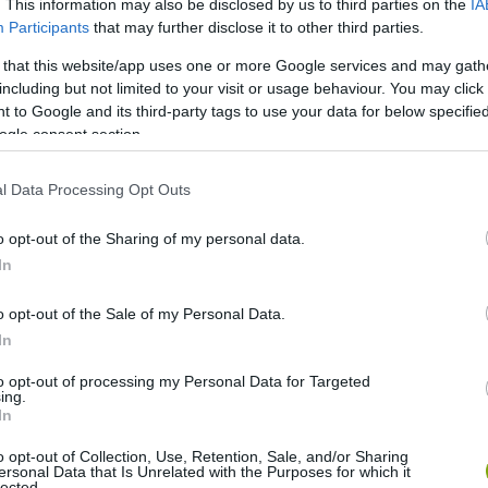
. This information may also be disclosed by us to third parties on the
IA
Participants
that may further disclose it to other third parties.
 that this website/app uses one or more Google services and may gath
including but not limited to your visit or usage behaviour. You may click 
 to Google and its third-party tags to use your data for below specifi
ogle consent section.
l Data Processing Opt Outs
tek a pincék. A ma is látható pincék közül a legrégebbi
o opt-out of the Sharing of my personal data.
ekben épült, a jobbágyfelszabadítást követően indult meg
In
 és a borkészítés.
o opt-out of the Sale of my Personal Data.
In
ven vált ismertté.
to opt-out of processing my Personal Data for Targeted
ing.
 környéken is véget vetett a szőlőtermesztésnek, a
In
jd az azt követő kitelepítések.
o opt-out of Collection, Use, Retention, Sale, and/or Sharing
ersonal Data that Is Unrelated with the Purposes for which it
lected.