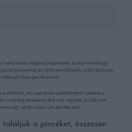
y varázslatos világba csöppenjünk, a pátyi Pincehegy
magasodó pincesorok az útról nem láthatók, ezért biztosan
 többszáz éves pincék között.
 is elérhető, de csak kevés parkolóhelyet találunk a
rt a község Budakeszi felé eső végénél, a Csilla von
ezni egy sétát a kőris- és akácfák alatt.
találjuk a pincéket, összesen