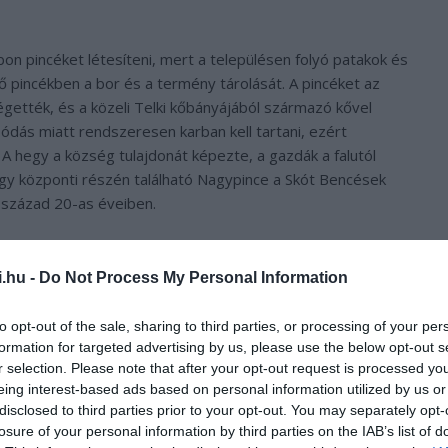
on pincéket létesíteni, mert a településen folyó patakok és
vő pincékben a bor és a termény tárolását. A pincéket az
égették, és a közeli Telki kőbányájából származó kővel
ódás miatt rendszeresen karban kell tartani, ezért
 A hegy a község tulajdonát képezte, a gazdák a falutól
hegy központi részén található Nagypince a Skót Bencések
 század 20-as éveiben.
i.hu -
Do Not Process My Personal Information
to opt-out of the sale, sharing to third parties, or processing of your per
formation for targeted advertising by us, please use the below opt-out s
r selection. Please note that after your opt-out request is processed y
eing interest-based ads based on personal information utilized by us or
disclosed to third parties prior to your opt-out. You may separately opt-
losure of your personal information by third parties on the IAB’s list of