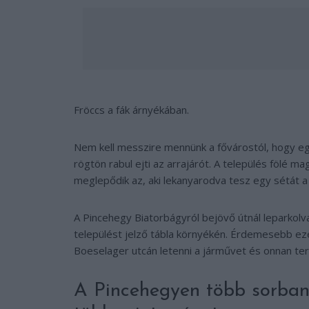
Fröccs a fák árnyékában.
Nem kell messzire mennünk a fővárostól, hogy eg
rögtön rabul ejti az arrajárót. A település fölé 
meglepődik az, aki lekanyarodva tesz egy sétát a
A Pincehegy Biatorbágyról bejövő útnál leparkolva
települést jelző tábla környékén. Érdemesebb ezé
Boeselager utcán letenni a járművet és onnan terv
A Pincehegyen több sorban 