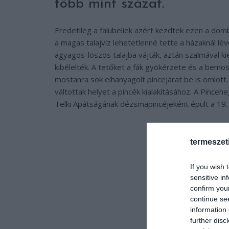
több mint százat.
Eredetileg a falubeliek azért kezdtek ezen a domb
a magas talajvíz lehetetlenné tette a házaknál lé
agyagos-löszös talajba vájták, aztán szalmával ki
kibélelték. A tetőket a fák gyökérzete és a bemos
mostanra sok elhanyagolt pincejárat be is omlott.
váltottak helyet a pincék kialakításához. A Pince
Telki Apátságának dézsmapincéjeként épült a 19.
termeszet
If you wish 
sensitive in
confirm you
continue se
information 
further disc