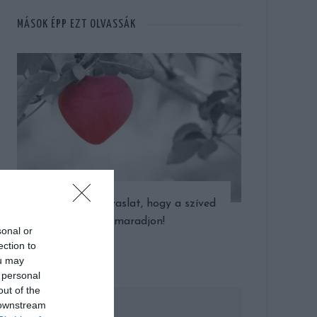
MÁSOK ÉPP EZT OLVASSÁK
6 egyszerű javaslat, hogy a szíved
fitt maradjon!
sonal or
ection to
ou may
 personal
out of the
 downstream