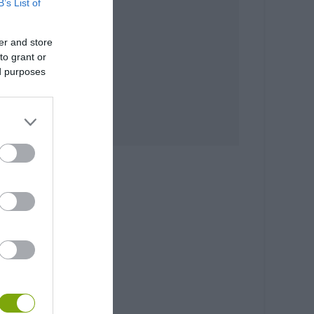
B’s List of
er and store
to grant or
ed purposes