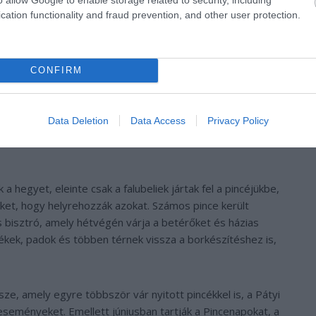
cation functionality and fraud prevention, and other user protection.
CONFIRM
Data Deletion
Data Access
Privacy Policy
 hegyet, eleinte csak a falubeliek jártak fel a pincéjükbe,
et, hogy helyrehozzák azokat. Számos pince került
is bisztró, amely hétvégén várja a betérőket és házias
székek, padok és többen térnek vissza a borkészítéshez is,
e, amely egyre többször vár nyitott pincékkel is, a Pátyi
eményeket. Emellett júniusban tartják a Pincenapokat, a