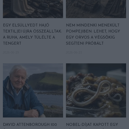
EGY ELSÜLLYEDT HAJÓ
NEM MINDENKI MENEKÜLT
TEXTILJEI ÚJRA ÖSSZEÁLLTAK:
POMPEJIBEN: LEHET, HOGY
A RUHA, AMELY TÚLÉLTE A
EGY ORVOS A VÉGSŐKIG
TENGERT
SEGÍTENI PRÓBÁLT
2026-06-29
2026-06-23
DAVID ATTENBOROUGH 100
NOBEL-DÍJAT KAPOTT EGY