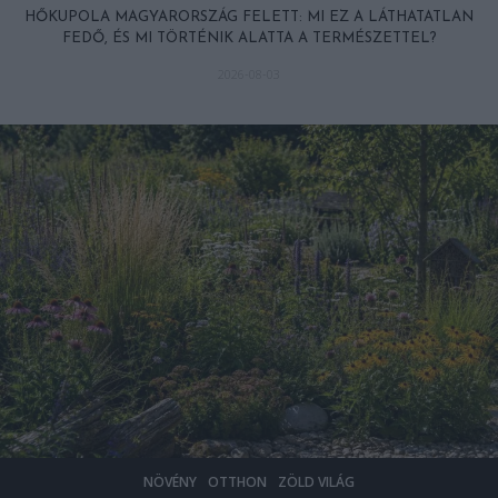
HŐKUPOLA MAGYARORSZÁG FELETT: MI EZ A LÁTHATATLAN
FEDŐ, ÉS MI TÖRTÉNIK ALATTA A TERMÉSZETTEL?
2026-08-03
ÖLD VILÁG
ÁLLAT
NÖVÉNY
ZÖ