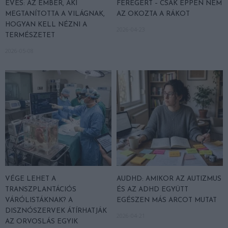
ÉVES: AZ EMBER, AKI
FÉREGÉRT – CSAK ÉPPEN NEM
MEGTANÍTOTTA A VILÁGNAK,
AZ OKOZTA A RÁKOT
HOGYAN KELL NÉZNI A
2026-04-23
TERMÉSZETET
2026-05-08
VÉGE LEHET A
AUDHD: AMIKOR AZ AUTIZMUS
TRANSZPLANTÁCIÓS
ÉS AZ ADHD EGYÜTT
VÁRÓLISTÁKNAK? A
EGÉSZEN MÁS ARCOT MUTAT
DISZNÓSZERVEK ÁTÍRHATJÁK
2026-04-21
AZ ORVOSLÁS EGYIK