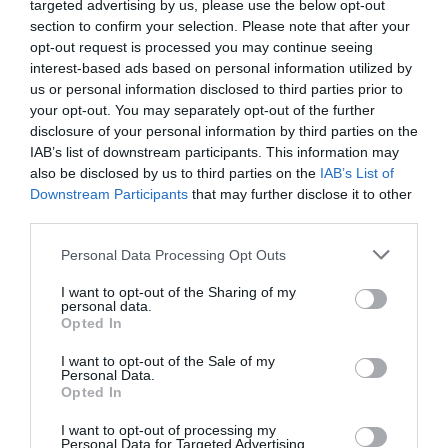
targeted advertising by us, please use the below opt-out
MEGOLDÁS VAGY LASSAN
MIÉRT TÉRT VISSZA A
section to confirm your selection. Please note that after your
KETYEGŐ
VADVILÁG A ZÁRT ZÓNÁBA?
opt-out request is processed you may continue seeing
TERMÉSZETVÉDELMI
2026-04-24
interest-based ads based on personal information utilized by
PROBLÉMA?
us or personal information disclosed to third parties prior to
2026-05-22
your opt-out. You may separately opt-out of the further
disclosure of your personal information by third parties on the
IAB’s list of downstream participants. This information may
also be disclosed by us to third parties on the
IAB’s List of
Downstream Participants
that may further disclose it to other
third parties.
Please note that this website/app uses one or more Google
Personal Data Processing Opt Outs
services and may gather and store information including but
not limited to your visit or usage behaviour. You may click to
I want to opt-out of the Sharing of my
personal data.
grant or deny consent to Google and its third-party tags to
Opted In
use your data for below specified purposes in below Google
consent section.
I want to opt-out of the Sale of my
Personal Data.
Opted In
I want to opt-out of processing my
Personal Data for Targeted Advertising.