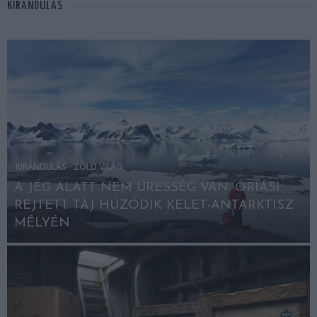
KIRÁNDULÁS
KIRÁNDULÁS
ZÖLD VILÁG
A JÉG ALATT NEM ÜRESSÉG VAN: ÓRIÁSI
REJTETT TÁJ HÚZÓDIK KELET-ANTARKTISZ
MÉLYÉN