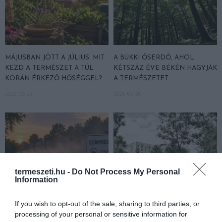
MÁJUSBAN JÖTT A JÚLIUS: MIT
A BÜKKI ŐSERDŐ, AHOL
KEZD A TERMÉSZET A TÚL
KÉTSZÁZ ÉVE BÉKÉN HAGYJÁK
KORÁN ÉRKEZŐ HŐSÉGGEL?
A TERMÉSZETET
2026-05-28
2026-05-26
termeszeti.hu -
Do Not Process My Personal
Information
If you wish to opt-out of the sale, sharing to third parties, or
processing of your personal or sensitive information for
KÉMIAI SZÚNYOGIRTÁS: GYORS
40 ÉVVEL CSERNOBIL UTÁN: