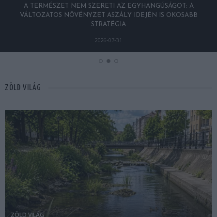
Z EGYHANGÚSÁGOT: A
A TUDÓSOK 262 ÚJ FAJT NEVEZTEK
Y IDEJÉN IS OKOSABB
FINOMAN JELEZTE: KORAI MÉG
MAGUNKA
2026-07-30
ZÖLD VILÁG
ZÖLD VILÁG