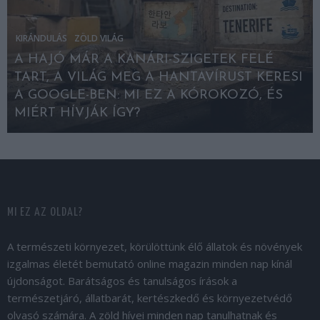
KIRÁNDULÁS
ZÖLD VILÁG
A HAJÓ MÁR A KANÁRI-SZIGETEK FELÉ
TART, A VILÁG MEG A HANTAVÍRUST KERESI
A GOOGLE-BEN: MI EZ A KÓROKOZÓ, ÉS
MIÉRT HÍVJÁK ÍGY?
MI EZ AZ OLDAL?
A természeti környezet, körülöttünk élő állatok és növények
izgalmas életét bemutató online magazin minden nap kínál
újdonságot. Barátságos és tanulságos írások a
természetjáró, állatbarát, kertészkedő és környezetvédő
olvasó számára. A zöld hívei minden nap tanulhatnak és